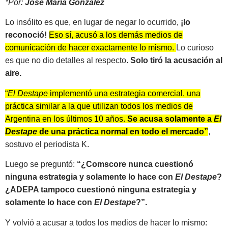
*Por:
José María González
Lo insólito es que, en lugar de negar lo ocurrido,
¡lo
reconoció!
Eso sí, acusó a los demás medios de
comunicación de hacer exactamente lo mismo.
Lo curioso
es que no dio detalles al respecto.
Solo tiró la acusación al
aire.
“
El Destape
implementó una estrategia comercial, una
práctica similar a la que utilizan todos los medios de
Argentina en los últimos 10 años.
Se acusa solamente a
El
Destape
de una práctica normal en todo el mercado”
,
sostuvo el periodista K.
Luego se preguntó:
“¿Comscore nunca cuestionó
ninguna estrategia y solamente lo hace con
El Destape
?
¿ADEPA tampoco cuestionó ninguna estrategia y
solamente lo hace con
El Destape
?”.
Y volvió a acusar a todos los medios de hacer lo mismo: