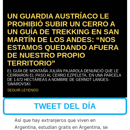
UN GUARDIA AUSTRÍACO LE
PROHIBIÓ SUBIR UN CERRO A
UN GUÍA DE TREKKING EN SAN
MARTÍN DE LOS ANDES: “NOS
ESTAMOS QUEDANDO AFUERA
DE NUESTRO PROPIO
TERRITORIO”
EL GUÍA DE MONTAÑA JULIÁN PAJAROLA DENUNCIÓ QUE LE
CERRARON EL PASO AL CERRO EZPELETA, EN UNA PARCELA
DE 1.672 HECTÁREAS A NOMBRE DE GERNOT LANGES-
SWAROVSKI.
SEGUIR LEYENDO
TWEET DEL DÍA
Así que hay extranjeros que viven en
Argentina, estudian gratis en Argentina, se