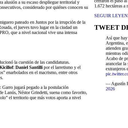
cerraron el paso al
ra alusión a su
escaso despliegue territorial
y
1.672 hectáreas a
consecutivos, considerado por quiénes conocen su
SEGUIR LEYE
miguero pateado en Juntos por la irrupción de la
TWEET DE
Rosada,
el jueves tuvo lugar en la ciudad un
PRO, que a nivel nacional vive una intensa
Así que hay 
Argentina, e
atienden gra
mientras odi
Acabo de pr
lucionó la cuestión de las candidaturas
.
arancelar la
Kicillof
:
Daniel Santilli
por el larretismo y el
extranjeros 
os” enarbolados en el macrismo, entre otros
pic.twitter
s.
— Agustín
: Garro jugará pegado a la postulación
2026
 de Lanús, Néstor Grindetti, suena como favorito,
olo” el territorio que más votos aporta a nivel