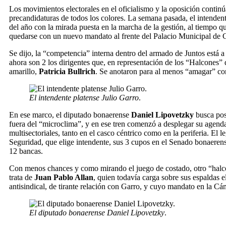
Los movimientos electorales en el oficialismo y la oposición contin
precandidaturas de todos los colores. La semana pasada, el intenden
del año con la mirada puesta en la marcha de la gestión,
al tiempo qu
quedarse con un nuevo mandato al frente del Palacio Municipal de 
Se dijo, la “competencia” interna dentro del armado de Juntos está 
ahora
son 2 los dirigentes que, en representación de los “Halcones” qu
amarillo,
Patricia Bullrich
. Se anotaron para al menos “amagar” con
El intendente platense Julio Garro
.
En ese marco, el diputado bonaerense
Daniel Lipovetzky
busca pos
fuera del “microclima”, y en ese tren comenzó a desplegar su agenda 
multisectoriales, tanto en el casco céntrico como en la periferia.
El l
Seguridad
, que elige intendente, sus 3 cupos en el Senado bonaere
12 bancas.
Con menos chances y como mirando el juego de costado, otro “halc
trata de
Juan Pablo Allan
, quien todavía carga
sobre sus espaldas e
antisindical
, de tirante relación con Garro, y cuyo mandato en la C
El diputado bonaerense Daniel Lipovetzky
.