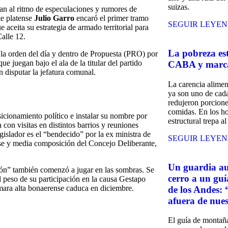
suizas.
úan al ritmo de especulaciones y rumores de
te platense
Julio Garro
encaró el primer tramo
SEGUIR LEYE
e aceita su estrategia de armado territorial para
Calle 12
.
La pobreza es
a la orden del día y dentro de Propuesta (PRO) por
e juegan bajo el ala de la titular del partido
CABA y marca 
 disputar la jefatura comunal.
La carencia alimen
ya son uno de cada
redujeron porcione
comidas. En los ho
icionamiento político e instalar su nombre por
estructural trepa a
con visitas en distintos barrios y reuniones
egislador es el
“bendecido” por la ex ministra de
SEGUIR LEYE
nse y media composición del Concejo Deliberante,
Un guardia aus
ón” también comenzó a jugar en las sombras. Se
cerro a un gu
l peso de su participación en la causa Gestapo
ámara alta bonaerense caduca en diciembre.
de los Andes:
afuera de nues
El guía de montaña