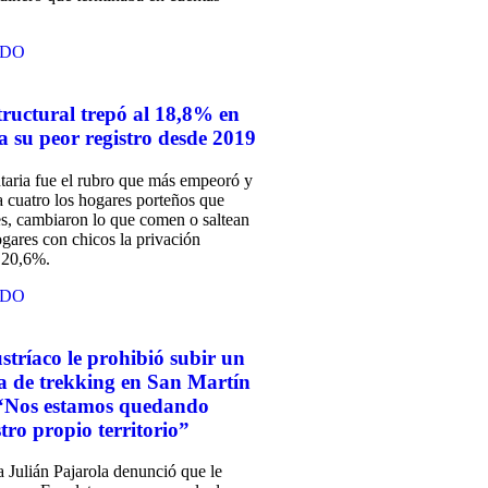
NDO
tructural trepó al 18,8% en
su peor registro desde 2019
taria fue el rubro que más empeoró y
 cuatro los hogares porteños que
s, cambiaron lo que comen o saltean
gares con chicos la privación
l 20,6%.
NDO
tríaco le prohibió subir un
ía de trekking en San Martín
 “Nos estamos quedando
tro propio territorio”
 Julián Pajarola denunció que le