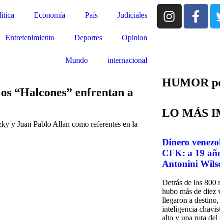
ítica
Economía
País
Judiciales
Entretenimiento
Deportes
Opinion
Mundo
internacional
HUMOR por
los “Halcones” enfrentan a
LO MÁS 
ky y Juan Pablo Allan como referentes en la
Dinero venezo
CFK: a 19 años
Antonini Wils
Detrás de los 800 
hubo más de diez v
llegaron a destino
inteligencia chavi
alto y una ruta de