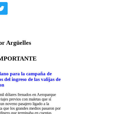
 Argüelles​
IMPORTANTE
lano para la campaña de
 del ingreso de las valijas de
on
mil dólares frenados en Aeroparque
iajes previos con maletas que sí
, un noveno pasajero ligado a la
sta que los grandes medios pasaron por
l dinero que terminaba en cuentas