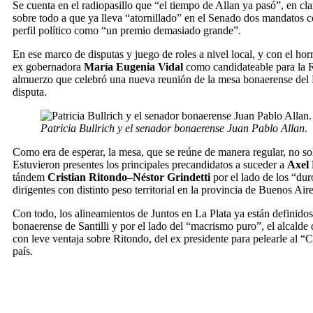
Se cuenta en el radiopasillo que “el tiempo de Allan ya pasó”, en cla
sobre todo a que ya lleva “atornillado” en el Senado dos mandatos 
perfil político como “un premio demasiado grande”.
En ese marco de disputas y juego de roles a nivel local, y con el hor
ex gobernadora
María Eugenia Vidal
como candidateable para la 
almuerzo
que celebró una nueva reunión de la mesa bonaerense del 
disputa.
Patricia Bullrich y el senador bonaerense Juan Pablo Allan
.
Como era de esperar, la mesa, que se reúne de manera regular,
no so
Estuvieron presentes los principales precandidatos a suceder a
Axel 
tándem
Cristian Ritondo
–
Néstor Grindetti
por el lado de los “dur
dirigentes con distinto peso territorial en la provincia de Buenos Aire
Con todo,
los alineamientos de Juntos en La Plata ya están definidos
bonaerense de Santilli y por el lado del “macrismo puro”, el alcalde
con leve ventaja sobre Ritondo, del ex presidente para pelearle al “C
país.