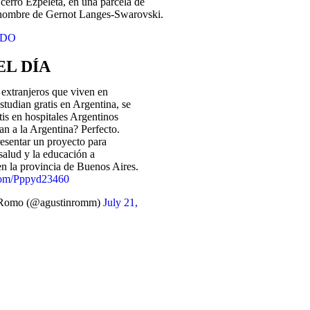
 cerro Ezpeleta, en una parcela de
 nombre de Gernot Langes-Swarovski.
NDO
L DÍA
extranjeros que viven en
studian gratis en Argentina, se
tis en hospitales Argentinos
an a la Argentina? Perfecto.
esentar un proyecto para
 salud y la educación a
en la provincia de Buenos Aires.
.com/Pppyd23460
 Romo (@agustinromm)
July 21,