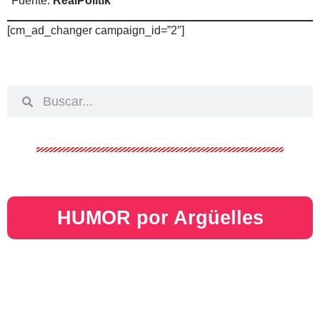
*
Fuente:
RealPolitik
[cm_ad_changer campaign_id=”2″]
HUMOR por Argüelles​