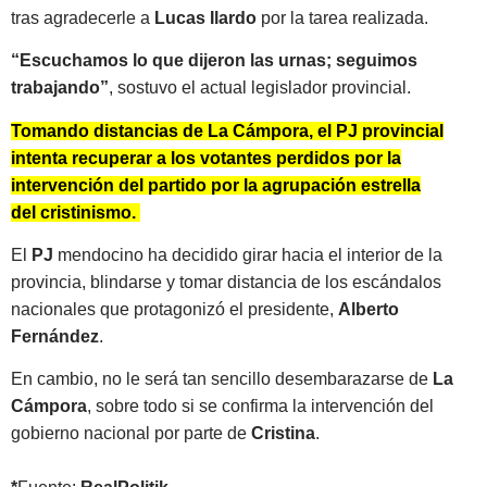
tras agradecerle a
Lucas Ilardo
por la tarea realizada.
“Escuchamos lo que dijeron las urnas; seguimos
trabajando”
, sostuvo el actual legislador provincial.
Tomando distancias de La Cámpora, el PJ provincial
intenta recuperar a los votantes perdidos por la
intervención del partido por la agrupación estrella
del cristinismo.
El
PJ
mendocino ha decidido girar hacia el interior de la
provincia, blindarse y tomar distancia de los escándalos
nacionales que protagonizó el presidente,
Alberto
Fernández
.
En cambio, no le será tan sencillo desembarazarse de
La
Cámpora
, sobre todo si se confirma la intervención del
gobierno nacional por parte de
Cristina
.