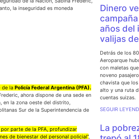
eguridad de la Nación, Sabina Frederic,
Dinero ve
tanto, la inseguridad es moneda
campaña 
años del 
valijas d
Detrás de los 80
Aeroparque hubo
con maletas que 
noveno pasajero 
chavista que lo
 de la
Policía Federal Argentina (PFA).
alto y una ruta 
Frederic, ahora dispone de una sede en
cuentas suizas.
, en la zona oeste del distrito,
SEGUIR LEYEN
litanas Sur de la Superintendencia de
La pobrez
 por parte de la PFA, profundizar
trepó al 
es de bienestar del personal policial”
,