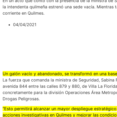
En un acto que contó con la presencia de la ministra de S
la intendenta quilmeña estrenó una sede vacía. Mientras 
corriente en Quilmes.
04/04/2021
Un galón vacío y abandonado, se transformó en una base
La fuerza que comanda la ministra de Seguridad, Sabina 
avenida 844 entre las calles 879 y 880, de Villa La Florida
concretamente para la división Operaciones Área Metropo
Drogas Peligrosas.
“Esto permitirá alcanzar un mayor despliegue estratégico
acciones investigativas en Quilmes y mejorar las condicion