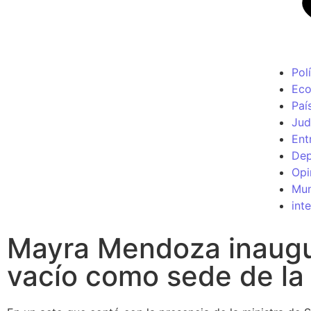
Polí
Ec
Paí
Jud
Ent
Dep
Opi
Mu
int
Mayra Mendoza inaugu
vacío como sede de la