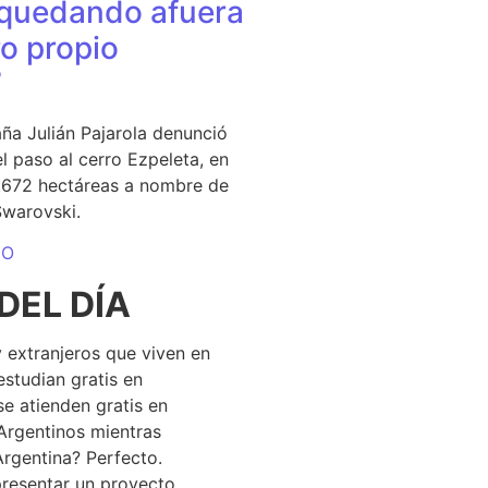
quedando afuera
o propio
”
ña Julián Pajarola denunció
el paso al cerro Ezpeleta, en
1.672 hectáreas a nombre de
Swarovski.
DO
DEL DÍA
 extranjeros que viven en
estudian gratis en
se atienden gratis en
Argentinos mientras
Argentina? Perfecto.
resentar un proyecto