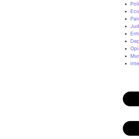
Polí
Ec
Paí
Jud
Ent
Dep
Opi
Mu
int