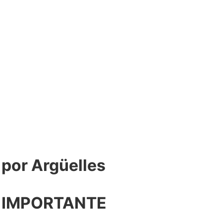
or Argüelles​
 IMPORTANTE