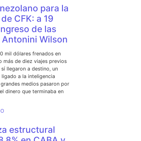
nezolano para la
de CFK: a 19
ingreso de las
e Antonini Wilson
0 mil dólares frenados en
 más de diez viajes previos
sí llegaron a destino, un
ligado a la inteligencia
s grandes medios pasaron por
del dinero que terminaba en
DO
a estructural
18,8% en CABA y