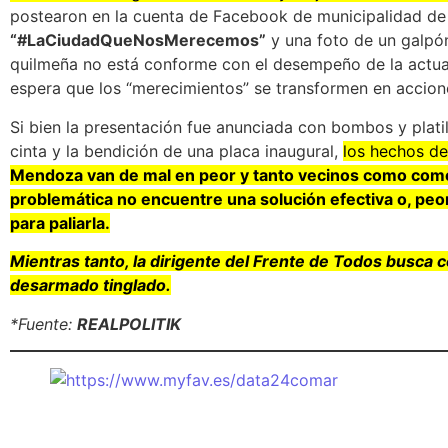
postearon en la cuenta de Facebook de municipalidad de
“#LaCiudadQueNosMerecemos”
y una foto de un galpó
quilmeña no está conforme con el desempeño de la actual
espera que los “merecimientos” se transformen en accion
Si bien la presentación fue anunciada con bombos y platil
cinta y la bendición de una placa inaugural,
los hechos de
Mendoza van de mal en peor y tanto vecinos como come
problemática no encuentre una solución efectiva o, peor
para paliarla.
Mientras tanto, la dirigente del Frente de Todos busca 
desarmado tinglado.
*Fuente:
REALPOLITIK