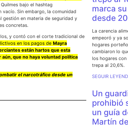
 Quilmes bajo el hashtag
marca su 
n vacío. Sin embargo, la comunidad
desde 20
 gestión en materia de seguridad y
es concretas.
La carencia alim
los, y contó con el corte tradicional de
empeoró y ya so
lictivos en los pagos de
Mayra
hogares porteño
rciantes están hartos que esta
cambiaron lo qu
 aún, que no haya voluntad política
los hogares con 
trepa al 20,6%.
combatir el narcotráfico desde un
SEGUIR LEYEN
Un guardi
prohibió 
un guía d
Martín de