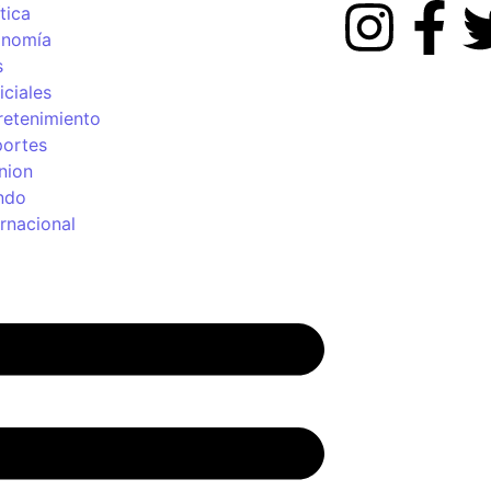
tica
onomía
s
iciales
retenimiento
ortes
nion
ndo
ernacional