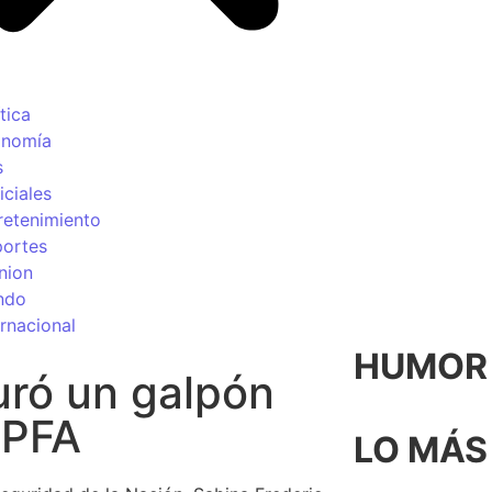
tica
onomía
s
iciales
retenimiento
ortes
nion
ndo
ernacional
HUMOR p
ró un galpón
 PFA
LO MÁS