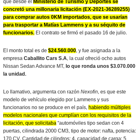
que desde el
Ministerio de Turismo y Deportes se
concretó una millonaria licitación (EX-2021-36289255)
para comprar autos 0KM importados, que se usarían
para trasportar a Matías Lammens y a su séquito de
funcionarios.
El contrato se firmó el pasado 16 de julio.
El monto total es de
$24.560.000
, y fue asignada a la
empresa
Caballito Cars S.A
, la cual ofreció ocho autos
Nissan Sedan Advance MT,
lo que ronda unos $3.070.000
la unidad.
Lo llamativo, argumenta con razón
Nexofin
, es que este
modelo de vehículo elegido por Lammens y sus
funcionarios no se produce en el país,
habiendo múltiples
modelos nacionales que cumplían con los requisitos de la
licitación, que solicitaba
“automóviles tipo sedan con 4
puertas, cilindrada 2000 CM3, tipo de motor: nafta, potencia:
170 CV, Cantidad de cilindros: 4, capacidad de carga: 5