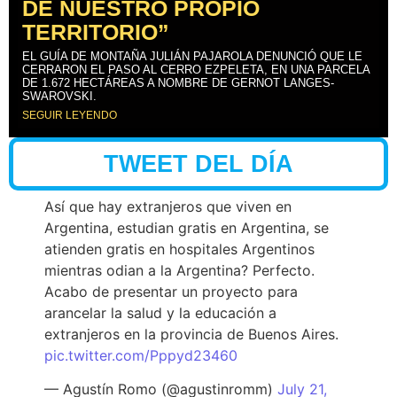
DE NUESTRO PROPIO
TERRITORIO”
EL GUÍA DE MONTAÑA JULIÁN PAJAROLA DENUNCIÓ QUE LE
CERRARON EL PASO AL CERRO EZPELETA, EN UNA PARCELA
DE 1.672 HECTÁREAS A NOMBRE DE GERNOT LANGES-
SWAROVSKI.
SEGUIR LEYENDO
TWEET DEL DÍA
Así que hay extranjeros que viven en
Argentina, estudian gratis en Argentina, se
atienden gratis en hospitales Argentinos
mientras odian a la Argentina? Perfecto.
Acabo de presentar un proyecto para
arancelar la salud y la educación a
extranjeros en la provincia de Buenos Aires.
pic.twitter.com/Pppyd23460
— Agustín Romo (@agustinromm)
July 21,