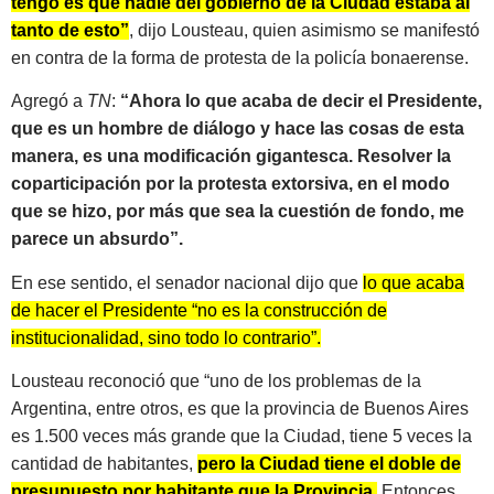
tengo es que nadie del gobierno de la Ciudad estaba al
tanto de esto”
, dijo Lousteau, quien asimismo se manifestó
en contra de la forma de protesta de la policía bonaerense.
Agregó a
TN
:
“Ahora lo que acaba de decir el Presidente,
que es un hombre de diálogo y hace las cosas de esta
manera, es una modificación gigantesca. Resolver la
coparticipación por la protesta extorsiva, en el modo
que se hizo, por más que sea la cuestión de fondo, me
parece un absurdo”.
En ese sentido, el senador nacional dijo que
lo que acaba
de hacer el Presidente “no es la construcción de
institucionalidad, sino todo lo contrario”.
Lousteau reconoció que “uno de los problemas de la
Argentina, entre otros, es que la provincia de Buenos Aires
es 1.500 veces más grande que la Ciudad, tiene 5 veces la
cantidad de habitantes,
pero la Ciudad tiene el doble de
presupuesto por habitante que la Provincia.
Entonces