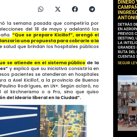
DINERO
CAMPAÑA
INGRESO
ANTONI
rmó la semana pasada que competiría por
DETRÁS D
 elecciones del 18 de mayo y adelantó los
EN AEROP
PREVIOS 
paña.
“Que se prepare Kicillof”, arengó el
DESTINO,
 lanzaría una propuesta para cobrarle a la
LA INTELI
de salud que brindan los hospitales públicos
GRANDES 
RUTA DEL
CUENTAS 
ue se atiende en el sistema público de la
SEGUIR LE
res”
y explicó que su iniciativa consistiría en
sos pacientes se atendieran en hospitales
a a Axel Kicillof, a la provincia de Buenos
 Paulino Rodrígues, en LN+. Según aclaró, no
l al kirchnerismo o a Pro, sino que quiso
n del ideario liberal en la Ciudad”.