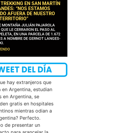
 TREKKING EN SAN MARTÍN
ANDES: “NOS ESTAMOS
DO AFUERA DE NUESTRO
 TERRITORIO”
DE MONTAÑA JULIÁN PAJAROLA
 QUE LE CERRARON EL PASO AL
ELETA, EN UNA PARCELA DE 1.672
S A NOMBRE DE GERNOT LANGES-
KI.
YENDO
WEET DEL DÍA
que hay extranjeros que
n en Argentina, estudian
s en Argentina, se
den gratis en hospitales
ntinos mientras odian a
rgentina? Perfecto.
o de presentar un
ecto para arancelar la