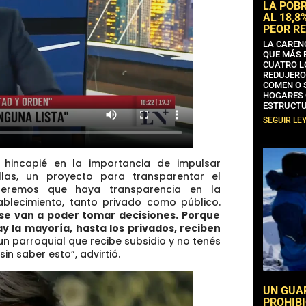
LA POB
AL 18,8
PEOR RE
LA CAREN
QUE MÁS 
CUATRO L
REDUJERO
COMEN O 
HOGARES 
ESTRUCTU
SEGUIR LE
o hincapié en la importancia de impulsar
llas, un proyecto para transparentar el
Queremos que haya transparencia en la
blecimiento, tanto privado como público.
 se van a poder tomar decisiones. Porque
 la mayoría, hasta los privados, reciben
 un parroquial que recibe subsidio y no tenés
n saber esto”, advirtió.
UN GUA
PROHIBI