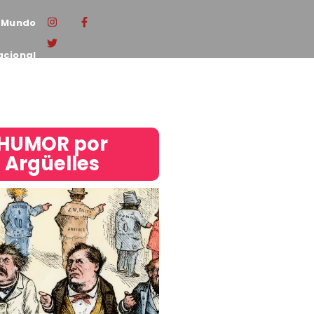
Mundo
acional
HUMOR por
Argüelles​