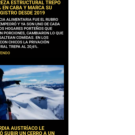
REZA ESTRUCTURAL TREPÓ
% EN CABA Y MARCA SU
GISTRO DESDE 2019
CIA ALIMENTARIA FUE EL RUBRO
EMPEORÓ Y YA SON UNO DE CADA
OS HOGARES PORTEÑOS QUE
N PORCIONES, CAMBIARON LO QUE
SALTEAN COMIDAS. EN LOS
CON CHICOS LA PRIVACIÓN
RAL TREPA AL 20,6%.
YENDO
RDIA AUSTRÍACO LE
Ó SUBIR UN CERRO A UN