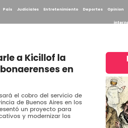
País
Judiciales
Entretenimiento
Deportes
Opinion
intern
e a Kicillof la
a bonaerenses en
ará el cobro del servicio de
incia de Buenos Aires en los
resentó un proyecto para
cativos y modernizar los