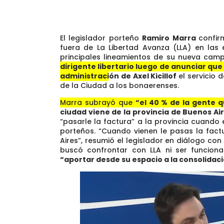
El legislador porteño
Ramiro Marra
confi
fuera de La Libertad Avanza (LLA) en las
principales lineamientos de su nueva cam
dirigente libertario luego de anunciar que
administración de Axel Kicillof
el servicio 
de la Ciudad a los bonaerenses.
Marra subrayó que
“el 40 % de la gente q
ciudad viene de la provincia de Buenos Ai
“pasarle la factura” a la provinci
a cuando e
porteños. “Cuando vienen le pasas la factur
Aires”, resumió el legislador en diálogo con
buscó confrontar con LLA ni ser funciona
“aportar desde su espacio a la consolidació