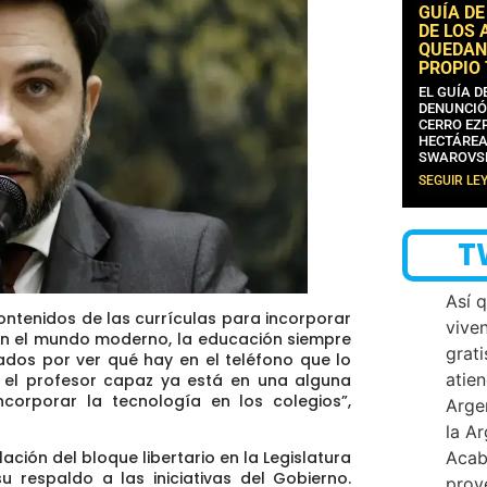
GUÍA DE
DE LOS 
QUEDAN
PROPIO
EL GUÍA 
DENUNCIÓ
CERRO EZP
HECTÁREA
SWAROVS
SEGUIR LE
T
Así 
contenidos de las currículas para incorporar
vive
en el mundo moderno, la educación siempre
grati
ados por ver qué hay en el teléfono que lo
atien
a el profesor capaz ya está en una alguna
 incorporar la tecnología en los colegios”,
Arge
la A
Acab
ción del bloque libertario en la Legislatura
 respaldo a las iniciativas del Gobierno.
proy