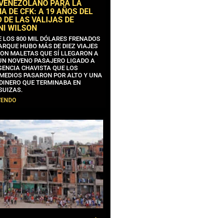
 VENEZOLANO PARA LA
 DE CFK: A 19 AÑOS DEL
 DE LAS VALIJAS DE
NI WILSON
E LOS 800 MIL DÓLARES FRENADOS
ARQUE HUBO MÁS DE DIEZ VIAJES
CON MALETAS QUE SÍ LLEGARON A
 UN NOVENO PASAJERO LIGADO A
GENCIA CHAVISTA QUE LOS
MEDIOS PASARON POR ALTO Y UNA
 DINERO QUE TERMINABA EN
SUIZAS.
YENDO