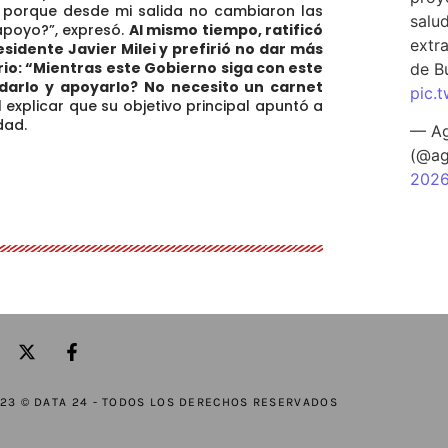
 porque desde mi salida no cambiaron las
salu
apoyo?”, expresó.
Al mismo tiempo, ratificó
extra
esidente Javier Milei y prefirió no dar más
rio:
“Mientras este Gobierno siga con este
de B
darlo y apoyarlo? No necesito un carnet
pic.
l explicar que su objetivo principal apuntó a
dad.
— Ag
(@ag
202
23 © DATA 24 - TODOS LOS DERECHOS RESERVADOS