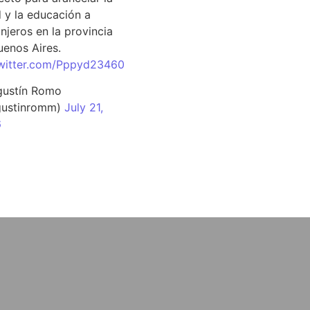
d y la educación a
njeros en la provincia
uenos Aires.
twitter.com/Pppyd23460
ustín Romo
ustinromm)
July 21,
6