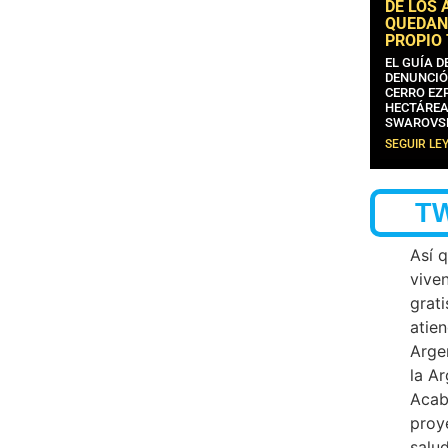
DE LOS 
QUEDAN
PROPIO
EL GUÍA 
DENUNCIÓ
CERRO EZP
HECTÁREA
SWAROVS
SEGUIR LE
T
Así 
vive
grati
atien
Arge
la A
Acab
proy
salu