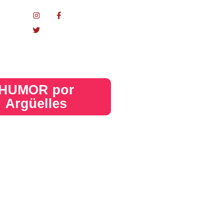
nacional
HUMOR por
Argüelles​