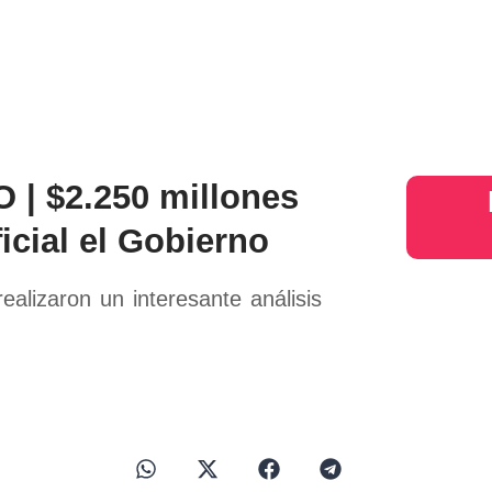
s
Judiciales
Entretenimiento
Deportes
Opinion
Mundo
inter
| $2.250 millones
icial el Gobierno
alizaron un interesante análisis