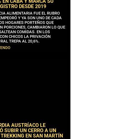
% EN CABA Y MARCA SU
GISTRO DESDE 2019
CIA ALIMENTARIA FUE EL RUBRO
EMPEORÓ Y YA SON UNO DE CADA
OS HOGARES PORTEÑOS QUE
N PORCIONES, CAMBIARON LO QUE
SALTEAN COMIDAS. EN LOS
CON CHICOS LA PRIVACIÓN
RAL TREPA AL 20,6%.
YENDO
RDIA AUSTRÍACO LE
Ó SUBIR UN CERRO A UN
 TREKKING EN SAN MARTÍN