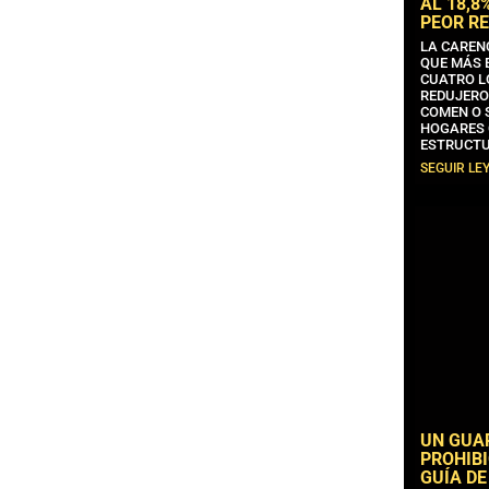
AL 18,8
PEOR RE
LA CAREN
QUE MÁS 
CUATRO L
REDUJERO
COMEN O 
HOGARES 
ESTRUCTU
SEGUIR LE
UN GUA
PROHIBI
GUÍA DE