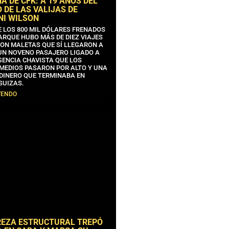
 DE CFK: A 19 AÑOS DEL
 DE LAS VALIJAS DE
NI WILSON
E LOS 800 MIL DÓLARES FRENADOS
ARQUE HUBO MÁS DE DIEZ VIAJES
CON MALETAS QUE SÍ LLEGARON A
 UN NOVENO PASAJERO LIGADO A
GENCIA CHAVISTA QUE LOS
MEDIOS PASARON POR ALTO Y UNA
 DINERO QUE TERMINABA EN
SUIZAS.
YENDO
REZA ESTRUCTURAL TREPÓ