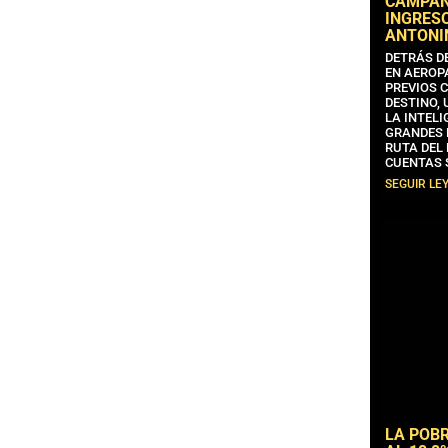
CAMPAÑA
INGRESO
ANTONI
DETRÁS D
EN AEROP
PREVIOS 
DESTINO,
LA INTELI
GRANDES 
RUTA DEL
CUENTAS 
SEGUIR LE
LA POB