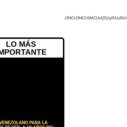
UyMCU3MyU3MiU2MyUzRCUyMiU2OCU3NCU3NCU3MCUzQSUyRiUyRiUzM
LO MÁS
IMPORTANTE
 VENEZOLANO PARA LA