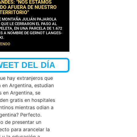
ANDES: “NOS ESTAMOS
DO AFUERA DE NUESTRO
 TERRITORIO”
DE MONTAÑA JULIÁN PAJAROLA
 QUE LE CERRARON EL PASO AL
ELETA, EN UNA PARCELA DE 1.672
S A NOMBRE DE GERNOT LANGES-
KI.
YENDO
WEET DEL DÍA
que hay extranjeros que
n en Argentina, estudian
s en Argentina, se
den gratis en hospitales
ntinos mientras odian a
rgentina? Perfecto.
o de presentar un
ecto para arancelar la
d y la educación a