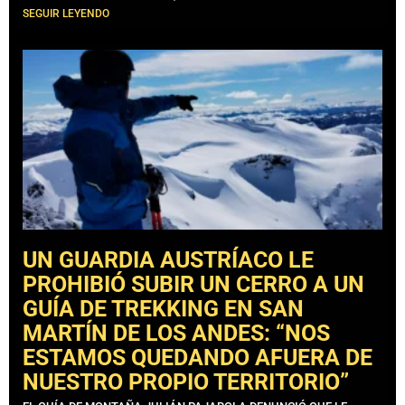
SEGUIR LEYENDO
UN GUARDIA AUSTRÍACO LE
PROHIBIÓ SUBIR UN CERRO A UN
GUÍA DE TREKKING EN SAN
MARTÍN DE LOS ANDES: “NOS
ESTAMOS QUEDANDO AFUERA DE
NUESTRO PROPIO TERRITORIO”