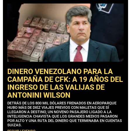
DINERO VENEZOLANO PARA LA
CAMPAÑA DE CFK: A 19 AÑOS DEL
INGRESO DE LAS VALIJAS DE
ANTONINI WILSON
DETRÁS DE LOS 800 MIL DÓLARES FRENADOS EN AEROPARQUE
HUBO MÁS DE DIEZ VIAJES PREVIOS CON MALETAS QUE SÍ
LLEGARON A DESTINO, UN NOVENO PASAJERO LIGADO A LA
INTELIGENCIA CHAVISTA QUE LOS GRANDES MEDIOS PASARON
POR ALTO Y UNA RUTA DEL DINERO QUE TERMINABA EN CUENTAS
SUIZAS.