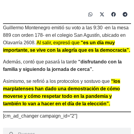
Guillermo Montenegro emitió su voto a las 9:30 -en la mesa
889 con orden 178- en el colegio San Agustín, ubicado en
Olavarría 2608.
Al salir, expresó que
“es un día muy
importante, se vive con la alegría que es la democracia”.
Además, contó que pasará la tarde
“disfrutando con la
familia y siguiendo la jornada de cerca”.
Asimismo, se refirió a los protocolos y sostuvo que
“los
marplatenses han dado una demostración de cómo
moverse y cómo respetar todo en la pandemia y
también lo van a hacer en el día de la elección”.
[cm_ad_changer campaign_id=”2″]