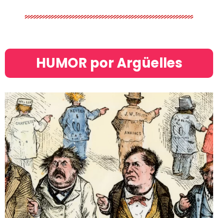
HUMOR por Argüelles​