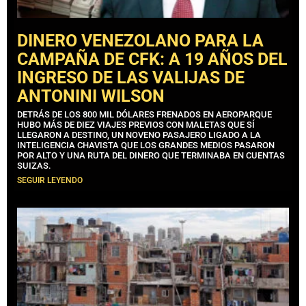
DINERO VENEZOLANO PARA LA
CAMPAÑA DE CFK: A 19 AÑOS DEL
INGRESO DE LAS VALIJAS DE
ANTONINI WILSON
DETRÁS DE LOS 800 MIL DÓLARES FRENADOS EN AEROPARQUE
HUBO MÁS DE DIEZ VIAJES PREVIOS CON MALETAS QUE SÍ
LLEGARON A DESTINO, UN NOVENO PASAJERO LIGADO A LA
INTELIGENCIA CHAVISTA QUE LOS GRANDES MEDIOS PASARON
POR ALTO Y UNA RUTA DEL DINERO QUE TERMINABA EN CUENTAS
SUIZAS.
SEGUIR LEYENDO