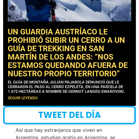
UN GUARDIA AUSTRÍACO LE
PROHIBIÓ SUBIR UN CERRO A UN
GUÍA DE TREKKING EN SAN
MARTÍN DE LOS ANDES: “NOS
ESTAMOS QUEDANDO AFUERA DE
NUESTRO PROPIO TERRITORIO”
EL GUÍA DE MONTAÑA JULIÁN PAJAROLA DENUNCIÓ QUE LE
CERRARON EL PASO AL CERRO EZPELETA, EN UNA PARCELA DE
1.672 HECTÁREAS A NOMBRE DE GERNOT LANGES-SWAROVSKI.
SEGUIR LEYENDO
TWEET DEL DÍA
Así que hay extranjeros que viven en
Argentina, estudian gratis en Argentina, se