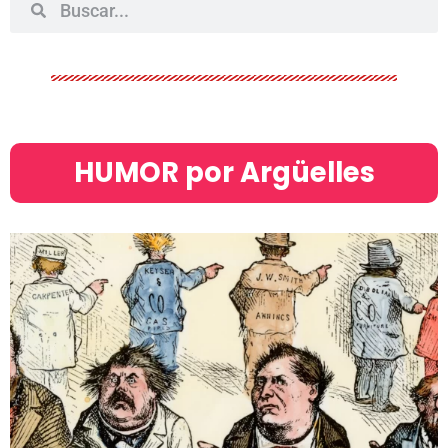
HUMOR por Argüelles​