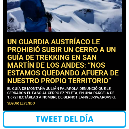
UN GUARDIA AUSTRÍACO LE
PROHIBIÓ SUBIR UN CERRO A UN
GUÍA DE TREKKING EN SAN
MARTÍN DE LOS ANDES: “NOS
ESTAMOS QUEDANDO AFUERA DE
NUESTRO PROPIO TERRITORIO”
EL GUÍA DE MONTAÑA JULIÁN PAJAROLA DENUNCIÓ QUE LE
CERRARON EL PASO AL CERRO EZPELETA, EN UNA PARCELA DE
1.672 HECTÁREAS A NOMBRE DE GERNOT LANGES-SWAROVSKI.
SEGUIR LEYENDO
TWEET DEL DÍA