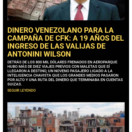
DINERO VENEZOLANO PARA LA
CAMPAÑA DE CFK: A 19 AÑOS DEL
INGRESO DE LAS VALIJAS DE
ANTONINI WILSON
DETRÁS DE LOS 800 MIL DÓLARES FRENADOS EN AEROPARQUE
HUBO MÁS DE DIEZ VIAJES PREVIOS CON MALETAS QUE SÍ
LLEGARON A DESTINO, UN NOVENO PASAJERO LIGADO A LA
INTELIGENCIA CHAVISTA QUE LOS GRANDES MEDIOS PASARON
POR ALTO Y UNA RUTA DEL DINERO QUE TERMINABA EN CUENTAS
SUIZAS.
SEGUIR LEYENDO