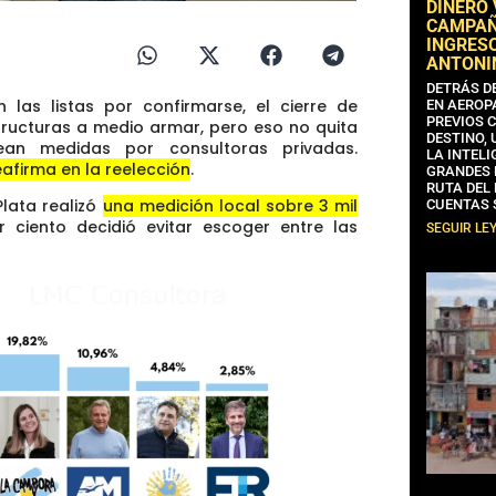
DINERO
CAMPAÑA
INGRESO
ANTONI
DETRÁS D
 las listas por confirmarse, el cierre de
EN AEROP
PREVIOS 
ructuras a medio armar, pero eso no quita
DESTINO,
ean medidas por consultoras privadas.
LA INTELI
reafirma en la reelección
.
GRANDES 
RUTA DEL
lata realizó
una medición local sobre 3 mil
CUENTAS 
r ciento decidió evitar escoger entre las
SEGUIR LE