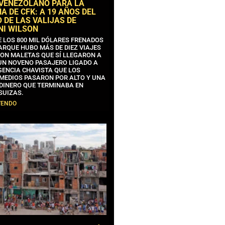
 VENEZOLANO PARA LA
 DE CFK: A 19 AÑOS DEL
 DE LAS VALIJAS DE
NI WILSON
E LOS 800 MIL DÓLARES FRENADOS
ARQUE HUBO MÁS DE DIEZ VIAJES
CON MALETAS QUE SÍ LLEGARON A
 UN NOVENO PASAJERO LIGADO A
GENCIA CHAVISTA QUE LOS
MEDIOS PASARON POR ALTO Y UNA
 DINERO QUE TERMINABA EN
SUIZAS.
YENDO