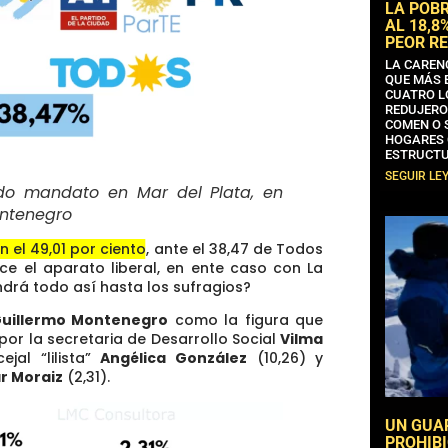
LA POB
AL 18,8
PEOR RE
LA CAREN
QUE MÁS 
CUATRO L
REDUJERO
COMEN O 
HOGARES 
ESTRUCTU
SEGUIR LE
do mandato en Mar del Plata, en
ontenegro
n el 49,01 por ciento
, ante el 38,47 de Todos
e el aparato liberal, en ente caso con La
ndrá todo así hasta los sufragios?
uillermo Montenegro
como la figura que
 por la secretaria de Desarrollo Social
Vilma
jal “lilista”
Angélica González
(10,26) y
r Moraiz
(2,31).
UN GUA
PROHIBI