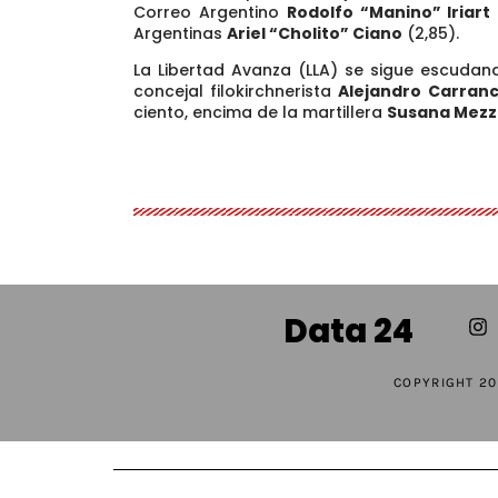
Correo Argentino
Rodolfo “Manino” Iriart
Argentinas
Ariel “Cholito” Ciano
(2,85).
La Libertad Avanza (LLA) se sigue escud
concejal filokirchnerista
Alejandro Carranc
ciento, encima de la martillera
Susana Mezz
Data 24
COPYRIGHT 20