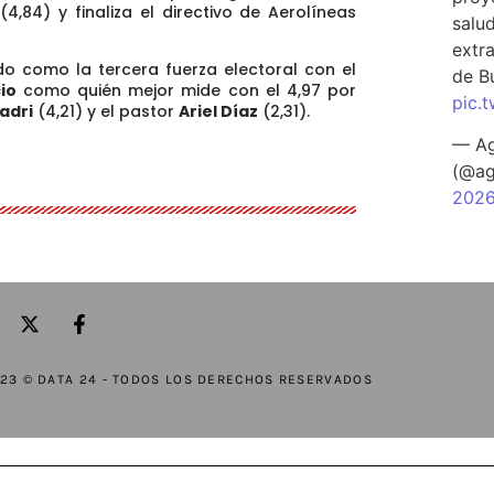
(4,84) y finaliza el directivo de Aerolíneas
salu
extra
ando como
la tercera fuerza electoral con el
de B
io
como quién mejor mide con el 4,97 por
pic.
adri
(4,21) y el pastor
Ariel Díaz
(2,31).
— Ag
(@ag
202
23 © DATA 24 - TODOS LOS DERECHOS RESERVADOS