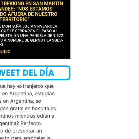
 TREKKING EN SAN MARTÍN
ANDES: “NOS ESTAMOS
DO AFUERA DE NUESTRO
 TERRITORIO”
DE MONTAÑA JULIÁN PAJAROLA
 QUE LE CERRARON EL PASO AL
ELETA, EN UNA PARCELA DE 1.672
S A NOMBRE DE GERNOT LANGES-
KI.
YENDO
WEET DEL DÍA
que hay extranjeros que
n en Argentina, estudian
s en Argentina, se
den gratis en hospitales
ntinos mientras odian a
rgentina? Perfecto.
o de presentar un
ecto para arancelar la