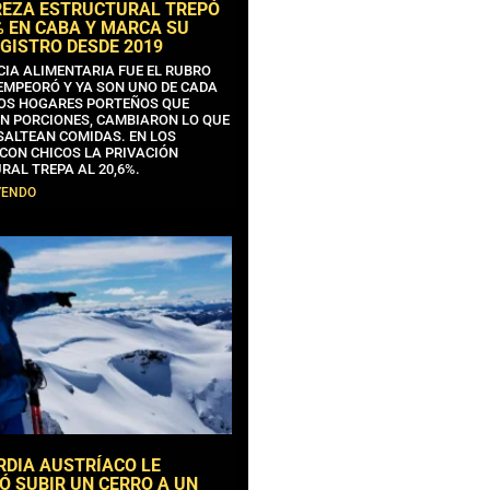
REZA ESTRUCTURAL TREPÓ
% EN CABA Y MARCA SU
GISTRO DESDE 2019
CIA ALIMENTARIA FUE EL RUBRO
EMPEORÓ Y YA SON UNO DE CADA
OS HOGARES PORTEÑOS QUE
N PORCIONES, CAMBIARON LO QUE
SALTEAN COMIDAS. EN LOS
CON CHICOS LA PRIVACIÓN
RAL TREPA AL 20,6%.
YENDO
RDIA AUSTRÍACO LE
Ó SUBIR UN CERRO A UN