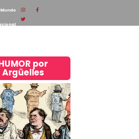
Mundo
acional
HUMOR por
Argüelles​