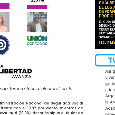
GUÍA DE
DE LOS 
QUEDAN
PROPIO
EL GUÍA 
DENUNCIÓ
CERRO EZP
HECTÁREA
SWAROVS
SEGUIR LE
T
Así 
vive
grati
ndo tercera fuerza electoral en la
atien
Arge
la A
inistración Nacional de Seguridad Social
frente con el 19,82 por ciento
, mientras de
Acab
avo Pulti
(10,96), después sigue el titular de
proy