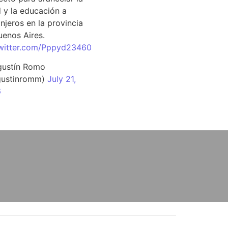
d y la educación a
njeros en la provincia
uenos Aires.
twitter.com/Pppyd23460
ustín Romo
ustinromm)
July 21,
6