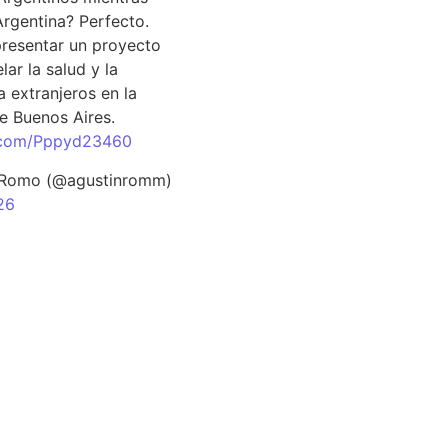
Argentina? Perfecto.
resentar un proyecto
lar la salud y la
 extranjeros en la
e Buenos Aires.
r.com/Pppyd23460
 Romo (@agustinromm)
26