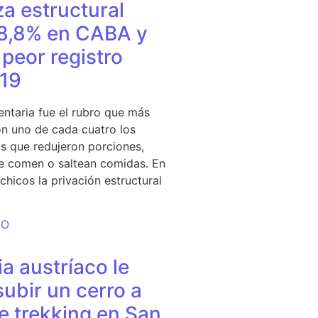
a estructural
18,8% en CABA y
peor registro
19
entaria fue el rubro que más
n uno de cada cuatro los
s que redujeron porciones,
e comen o saltean comidas. En
chicos la privación estructural
DO
a austríaco le
subir un cerro a
e trekking en San