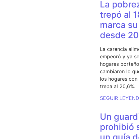
La pobrez
trepó al 
marca su 
desde 20
La carencia alim
empeoró y ya so
hogares porteño
cambiaron lo qu
los hogares con 
trepa al 20,6%.
SEGUIR LEYEN
Un guardi
prohibió 
un guía d