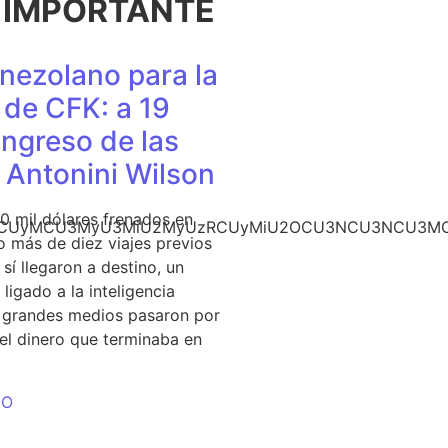
 IMPORTANTE
nezolano para la
de CFK: a 19
ingreso de las
e Antonini Wilson
0 mil dólares frenados en
CU3NCUyMCU3MyU3MiU2MyUzRCUyMiU2OCU3NCU3NCU3MCU
 más de diez viajes previos
sí llegaron a destino, un
ligado a la inteligencia
s grandes medios pasaron por
del dinero que terminaba en
DO