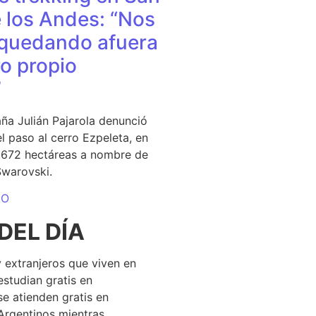
 los Andes: “Nos
quedando afuera
o propio
”
ña Julián Pajarola denunció
el paso al cerro Ezpeleta, en
1.672 hectáreas a nombre de
Swarovski.
DO
DEL DÍA
 extranjeros que viven en
estudian gratis en
se atienden gratis en
Argentinos mientras