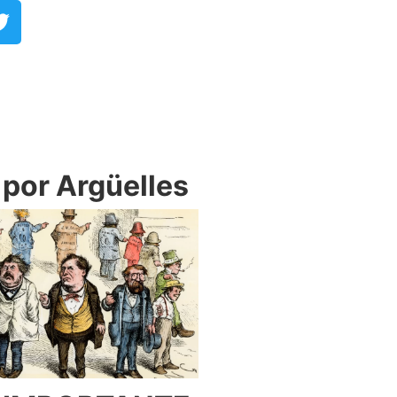
or Argüelles​