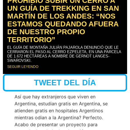
PROHIBIÓ SUBIR UN CERRO A
UN GUÍA DE TREKKING EN SAN
MARTÍN DE LOS ANDES: “NOS
ESTAMOS QUEDANDO AFUERA
DE NUESTRO PROPIO
TERRITORIO”
EL GUÍA DE MONTAÑA JULIÁN PAJAROLA DENUNCIÓ QUE LE
CERRARON EL PASO AL CERRO EZPELETA, EN UNA PARCELA
DE 1.672 HECTÁREAS A NOMBRE DE GERNOT LANGES-
SWAROVSKI.
SEGUIR LEYENDO
TWEET DEL DÍA
Así que hay extranjeros que viven en
Argentina, estudian gratis en Argentina, se
atienden gratis en hospitales Argentinos
mientras odian a la Argentina? Perfecto.
Acabo de presentar un proyecto para