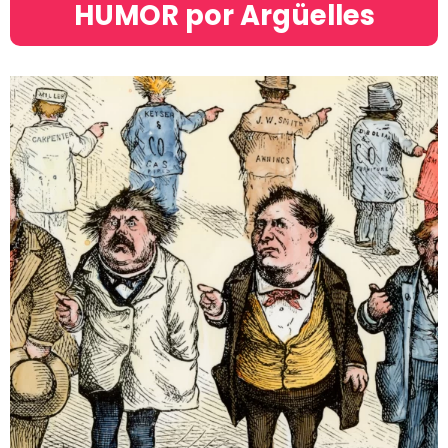
HUMOR por Argüelles​