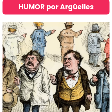
HUMOR por Argüelles​