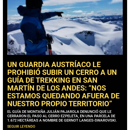
UN GUARDIA AUSTRÍACO LE
PROHIBIÓ SUBIR UN CERRO A UN
GUÍA DE TREKKING EN SAN
MARTÍN DE LOS ANDES: “NOS
ESTAMOS QUEDANDO AFUERA DE
NUESTRO PROPIO TERRITORIO”
EL GUÍA DE MONTAÑA JULIÁN PAJAROLA DENUNCIÓ QUE LE
CERRARON EL PASO AL CERRO EZPELETA, EN UNA PARCELA DE
1.672 HECTÁREAS A NOMBRE DE GERNOT LANGES-SWAROVSKI.
SEGUIR LEYENDO