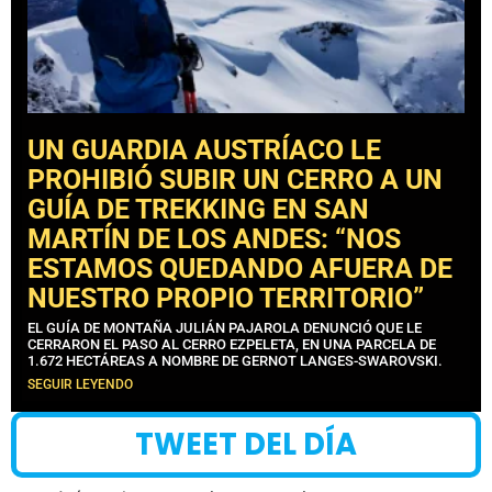
UN GUARDIA AUSTRÍACO LE
PROHIBIÓ SUBIR UN CERRO A UN
GUÍA DE TREKKING EN SAN
MARTÍN DE LOS ANDES: “NOS
ESTAMOS QUEDANDO AFUERA DE
NUESTRO PROPIO TERRITORIO”
EL GUÍA DE MONTAÑA JULIÁN PAJAROLA DENUNCIÓ QUE LE
CERRARON EL PASO AL CERRO EZPELETA, EN UNA PARCELA DE
1.672 HECTÁREAS A NOMBRE DE GERNOT LANGES-SWAROVSKI.
SEGUIR LEYENDO
TWEET DEL DÍA