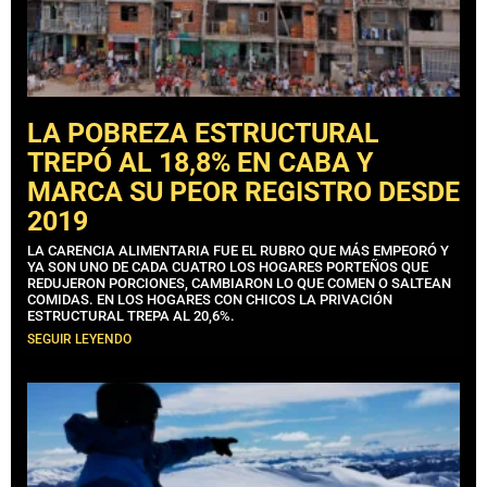
LA POBREZA ESTRUCTURAL
TREPÓ AL 18,8% EN CABA Y
MARCA SU PEOR REGISTRO DESDE
2019
LA CARENCIA ALIMENTARIA FUE EL RUBRO QUE MÁS EMPEORÓ Y
YA SON UNO DE CADA CUATRO LOS HOGARES PORTEÑOS QUE
REDUJERON PORCIONES, CAMBIARON LO QUE COMEN O SALTEAN
COMIDAS. EN LOS HOGARES CON CHICOS LA PRIVACIÓN
ESTRUCTURAL TREPA AL 20,6%.
SEGUIR LEYENDO