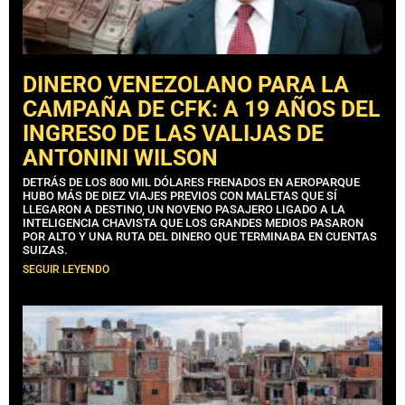
DINERO VENEZOLANO PARA LA
CAMPAÑA DE CFK: A 19 AÑOS DEL
INGRESO DE LAS VALIJAS DE
ANTONINI WILSON
DETRÁS DE LOS 800 MIL DÓLARES FRENADOS EN AEROPARQUE
HUBO MÁS DE DIEZ VIAJES PREVIOS CON MALETAS QUE SÍ
LLEGARON A DESTINO, UN NOVENO PASAJERO LIGADO A LA
INTELIGENCIA CHAVISTA QUE LOS GRANDES MEDIOS PASARON
POR ALTO Y UNA RUTA DEL DINERO QUE TERMINABA EN CUENTAS
SUIZAS.
SEGUIR LEYENDO