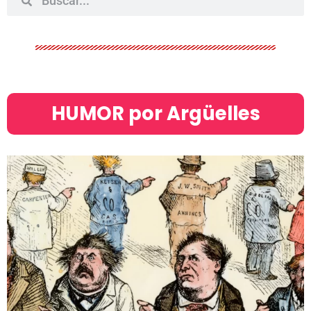
HUMOR por Argüelles​