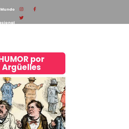
Mundo
acional
HUMOR por
Argüelles​