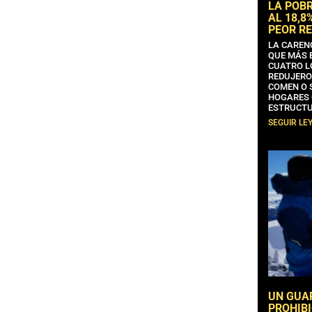
LA POB
AL 18,8
PEOR RE
LA CAREN
QUE MÁS 
CUATRO L
REDUJERO
COMEN O 
HOGARES 
ESTRUCTU
SEGUIR LE
UN GUA
PROHIBI