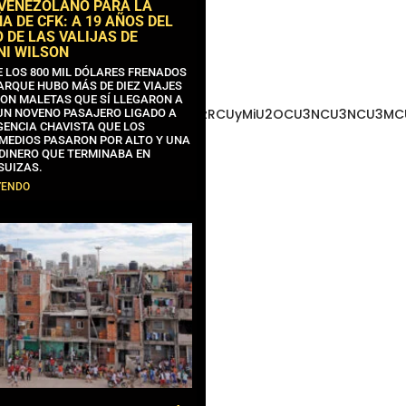
 VENEZOLANO PARA LA
 DE CFK: A 19 AÑOS DEL
 DE LAS VALIJAS DE
NI WILSON
E LOS 800 MIL DÓLARES FRENADOS
ARQUE HUBO MÁS DE DIEZ VIAJES
CON MALETAS QUE SÍ LLEGARON A
3MCU3NCUyMCU3MyU3MiU2MyUzRCUyMiU2OCU3NCU3NCU3MCUzQS
 UN NOVENO PASAJERO LIGADO A
GENCIA CHAVISTA QUE LOS
MEDIOS PASARON POR ALTO Y UNA
 DINERO QUE TERMINABA EN
SUIZAS.
YENDO