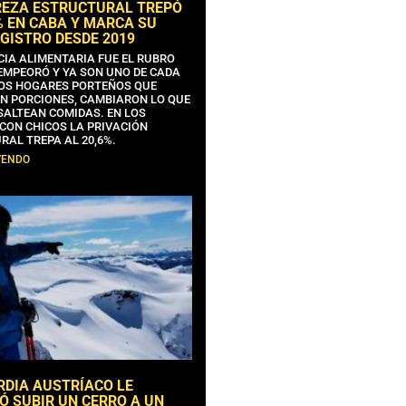
REZA ESTRUCTURAL TREPÓ
% EN CABA Y MARCA SU
GISTRO DESDE 2019
CIA ALIMENTARIA FUE EL RUBRO
EMPEORÓ Y YA SON UNO DE CADA
OS HOGARES PORTEÑOS QUE
N PORCIONES, CAMBIARON LO QUE
SALTEAN COMIDAS. EN LOS
CON CHICOS LA PRIVACIÓN
RAL TREPA AL 20,6%.
YENDO
RDIA AUSTRÍACO LE
Ó SUBIR UN CERRO A UN