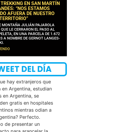
 TREKKING EN SAN MARTÍN
ANDES: “NOS ESTAMOS
DO AFUERA DE NUESTRO
 TERRITORIO”
DE MONTAÑA JULIÁN PAJAROLA
 QUE LE CERRARON EL PASO AL
ELETA, EN UNA PARCELA DE 1.672
S A NOMBRE DE GERNOT LANGES-
KI.
YENDO
WEET DEL DÍA
que hay extranjeros que
n en Argentina, estudian
s en Argentina, se
den gratis en hospitales
ntinos mientras odian a
rgentina? Perfecto.
o de presentar un
ecto para arancelar la