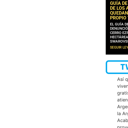
GUÍA DE
DE LOS 
QUEDAN
PROPIO
EL GUÍA 
DENUNCIÓ
CERRO EZP
HECTÁREA
SWAROVS
SEGUIR LE
T
Así 
vive
grati
atien
Arge
la A
Acab
proy