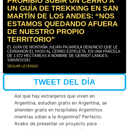
PROHIBIÓ SUBIR UN CERRO A
UN GUÍA DE TREKKING EN SAN
MARTÍN DE LOS ANDES: “NOS
ESTAMOS QUEDANDO AFUERA
DE NUESTRO PROPIO
TERRITORIO”
EL GUÍA DE MONTAÑA JULIÁN PAJAROLA DENUNCIÓ QUE LE
CERRARON EL PASO AL CERRO EZPELETA, EN UNA PARCELA
DE 1.672 HECTÁREAS A NOMBRE DE GERNOT LANGES-
SWAROVSKI.
SEGUIR LEYENDO
TWEET DEL DÍA
Así que hay extranjeros que viven en
Argentina, estudian gratis en Argentina, se
atienden gratis en hospitales Argentinos
mientras odian a la Argentina? Perfecto.
Acabo de presentar un proyecto para