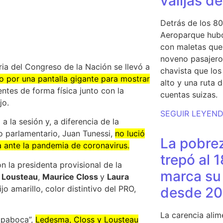
valijas d
Detrás de los 80
Aeroparque hubo
con maletas que 
noveno pasajero 
ria del Congreso de la Nación se llevó a
chavista que lo
 por una pantalla gigante para mostrar
alto y una ruta 
entes de forma física junto con la
cuentas suizas.
jo.
SEGUIR LEYEN
a la sesión y, a diferencia de la
io parlamentario, Juan Tunessi,
no lució
La pobrez
 ante la pandemia de coronavirus.
trepó al 
n la presidenta provisional de la
marca su 
 Lousteau
,
Maurice Closs
y
Laura
jo amarillo, color distintivo del PRO,
desde 20
La carencia alim
tapaboca”,
Ledesma, Closs y Lousteau