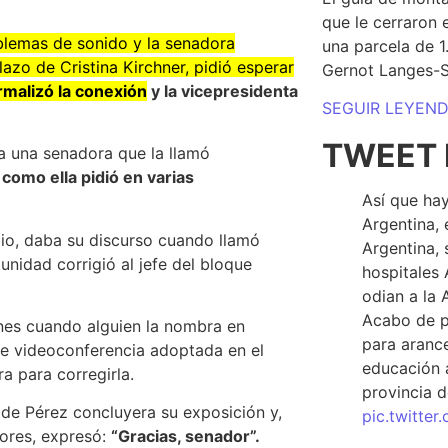
que le cerraron 
oblemas de sonido y la senadora
una parcela de 
zo de Cristina Kirchner, pidió esperar
Gernot Langes-
rmalizó la conexión
y la vicepresidenta
SEGUIR LEYEN
TWEET 
a una senadora que la llamó
 como ella pidió en varias
Así que hay
Argentina, 
io, daba su discurso cuando llamó
Argentina, 
unidad corrigió al jefe del bloque
hospitales 
odian a la 
Acabo de p
iones cuando alguien la nombra en
para arance
de videoconferencia adoptada en el
educación a
ra para corregirla.
provincia d
s de Pérez concluyera su exposición y,
pic.twitte
dores, expresó:
“Gracias, senador”.