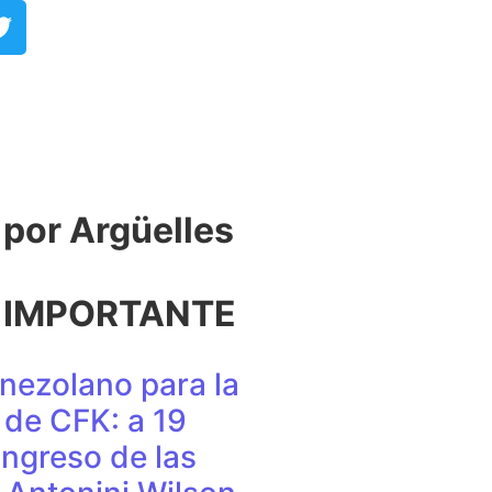
or Argüelles​
 IMPORTANTE
nezolano para la
de CFK: a 19
ingreso de las