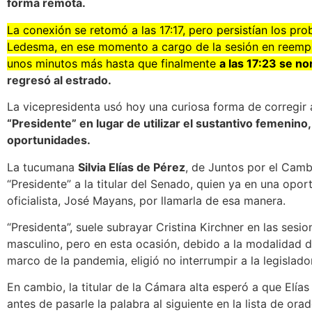
forma remota.
La conexión se retomó a las 17:17, pero persistían los pr
Ledesma, en ese momento a cargo de la sesión en reempla
unos minutos más hasta que finalmente
a las 17:23 se no
regresó al estrado.
La vicepresidenta usó hoy una curiosa forma de corregir 
“Presidente” en lugar de utilizar el sustantivo femenino,
oportunidades.
La tucumana
Silvia Elías de Pérez
, de Juntos por el Camb
“Presidente” a la titular del Senado, quien ya en una oport
oficialista, José Mayans, por llamarla de esa manera.
“Presidenta”, suele subrayar Cristina Kirchner en las ses
masculino, pero en esta ocasión, debido a la modalidad 
marco de la pandemia, eligió no interrumpir a la legislado
En cambio, la titular de la Cámara alta esperó a que Elía
antes de pasarle la palabra al siguiente en la lista de ora