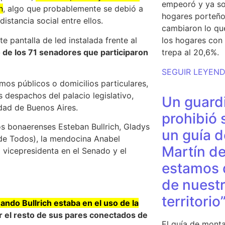
empeoró y ya so
n
, algo que probablemente se debió a
hogares porteño
distancia social entre ellos.
cambiaron lo qu
pantalla de led instalada frente al
los hogares con 
 de los 71 senadores que participaron
trepa al 20,6%.
SEGUIR LEYEN
os públicos o domicilios particulares,
 despachos del palacio legislativo,
Un guardi
udad de Buenos Aires.
prohibió 
os bonaerenses Esteban Bullrich, Gladys
un guía d
 de Todos), la mendocina Anabel
Martín de
 vicepresidenta en el Senado y el
estamos 
de nuestr
territorio
ando Bullrich estaba en el uso de la
r el resto de sus pares conectados de
El guía de monta