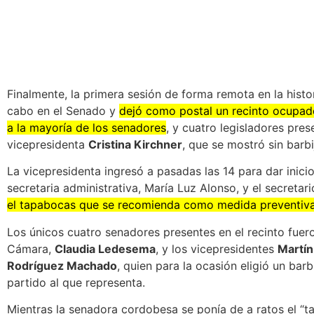
Finalmente, la primera sesión de forma remota en la histo
cabo en el Senado y
dejó como postal un recinto ocupado
a la mayoría de los senadores
, y cuatro legisladores pres
vicepresidenta
Cristina Kirchner
, que se mostró sin barbi
La vicepresidenta ingresó a pasadas las 14 para dar inicio 
secretaria administrativa, María Luz Alonso, y el secretar
el tapabocas que se recomienda como medida preventiva
Los únicos cuatro senadores presentes en el recinto fuero
Cámara,
Claudia Ledesema
, y los vicepresidentes
Martín
Rodríguez Machado
, quien para la ocasión eligió un barbi
partido al que representa.
Mientras la senadora cordobesa se ponía de a ratos el “