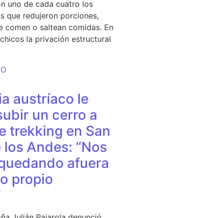
n uno de cada cuatro los
s que redujeron porciones,
e comen o saltean comidas. En
chicos la privación estructural
DO
a austríaco le
subir un cerro a
e trekking en San
 los Andes: “Nos
quedando afuera
o propio
”
ña Julián Pajarola denunció