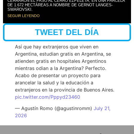
CERRARON EL PASO AL CERRO EZPELETA, EN UNA PARCELA
DE 1.672 HECTÁREAS A NOMBRE DE GERNOT LANGES-
SWAROVSKI.
SEGUIR LEYENDO
TWEET DEL DÍA
Así que hay extranjeros que viven en
Argentina, estudian gratis en Argentina, se
atienden gratis en hospitales Argentinos
mientras odian a la Argentina? Perfecto.
Acabo de presentar un proyecto para
arancelar la salud y la educación a
extranjeros en la provincia de Buenos Aires.
pic.twitter.com/Pppyd23460
— Agustín Romo (@agustinromm)
July 21,
2026