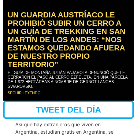
UN GUARDIA AUSTRÍACO LE
PROHIBIÓ SUBIR UN CERRO A
UN GUÍA DE TREKKING EN SAN
MARTÍN DE LOS ANDES: “NOS
ESTAMOS QUEDANDO AFUERA
DE NUESTRO PROPIO
TERRITORIO”
EL GUÍA DE MONTAÑA JULIÁN PAJAROLA DENUNCIÓ QUE LE
CERRARON EL PASO AL CERRO EZPELETA, EN UNA PARCELA
DE 1.672 HECTÁREAS A NOMBRE DE GERNOT LANGES-
SWAROVSKI.
SEGUIR LEYENDO
TWEET DEL DÍA
Así que hay extranjeros que viven en
Argentina, estudian gratis en Argentina, se