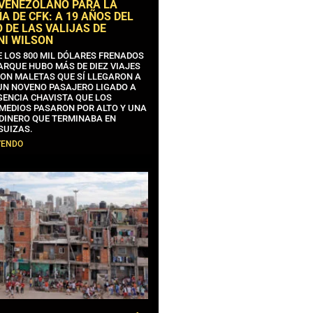
 VENEZOLANO PARA LA
 DE CFK: A 19 AÑOS DEL
 DE LAS VALIJAS DE
NI WILSON
E LOS 800 MIL DÓLARES FRENADOS
ARQUE HUBO MÁS DE DIEZ VIAJES
CON MALETAS QUE SÍ LLEGARON A
 UN NOVENO PASAJERO LIGADO A
GENCIA CHAVISTA QUE LOS
MEDIOS PASARON POR ALTO Y UNA
 DINERO QUE TERMINABA EN
SUIZAS.
YENDO