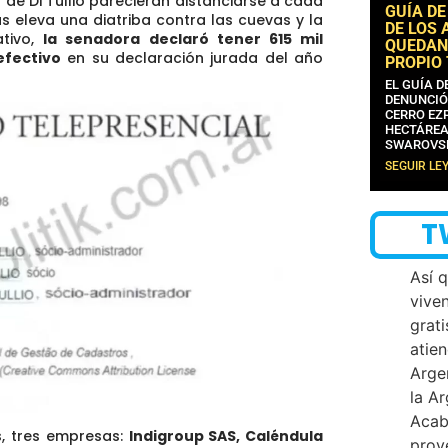
 de Di Tullio parecieran distanciarse a cada
GUÍA DE
as eleva una diatriba contra las cuevas y la
DE LOS 
ativo,
la senadora declaró tener 615 mil
QUEDAN
efectivo
en su declaración jurada del año
PROPIO
EL GUÍA 
DENUNCIÓ
CERRO EZP
HECTÁREA
SWAROVS
SEGUIR LE
T
Así 
vive
grati
atien
Arge
la A
Acab
s, tres empresas:
Indigroup SAS, Caléndula
proy