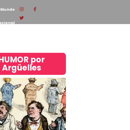
Mundo
acional
HUMOR por
Argüelles​