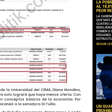
LA POB
AL 18,8
PEOR RE
LA CAREN
QUE MÁS 
CUATRO L
REDUJERO
COMEN O 
HOGARES 
ESTRUCTU
SEGUIR LE
 de la Universidad del CEMA, Diana Mondino,
va solo logrará que haya menos oferta. Con
Son conceptos básicos de la economía. Por
icaneó a la senadora Di Tullio.
UN GUA
PROHIBI