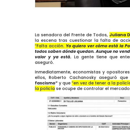
La senadora del Frente de Todos,
Juliana D
la escena tras cuestionar la falta de acc
“Falta acción.
Yo quiero ver cómo está la Po
todos saben dónde quedan. Aunque no vendan 
valor y ya está.
La gente tiene que ente
aseguró.
Inmediatamente, economistas y opositores d
ellos, Roberto Cachanosky aseguró que
fascismo”
y que
“en vez de tener a la polic
la policía se ocupe de controlar el mercad