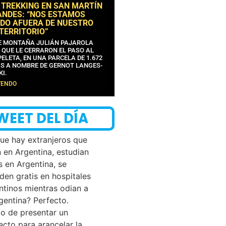
 TREKKING EN SAN MARTÍN
ANDES: “NOS ESTAMOS
DO AFUERA DE NUESTRO
 TERRITORIO”
DE MONTAÑA JULIÁN PAJAROLA
 QUE LE CERRARON EL PASO AL
ELETA, EN UNA PARCELA DE 1.672
S A NOMBRE DE GERNOT LANGES-
KI.
YENDO
WEET DEL DÍA
que hay extranjeros que
n en Argentina, estudian
s en Argentina, se
den gratis en hospitales
ntinos mientras odian a
rgentina? Perfecto.
o de presentar un
ecto para arancelar la