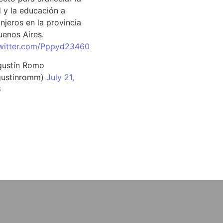
d y la educación a
njeros en la provincia
uenos Aires.
twitter.com/Pppyd23460
ustín Romo
ustinromm)
July 21,
6