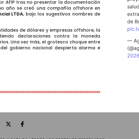
r AFIP tras no presentar la documentación
salu
mo año se creó una compañía offshore en
extra
cial LTDA
, bajo los sugestivos nombres de
de B
pic.
tidades de dólares y empresas offshore, la
itiendo declaraciones contra la moneda
— Ag
rios. Una vez más, el grotesco choque entre
s del gobierno nacional despierta alarma e
(@ag
202