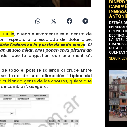
DINERO
CAMPAÑA
INGRESO
ANTONI
DETRÁS D
EN AEROP
PREVIOS 
i Tullio
, quedó nuevamente en el centro de
DESTINO,
ión respecto a la escalada del dólar blue.
LA INTELI
GRANDES 
licía Federal en la puerta de cada cueva. Si
RUTA DEL
un solo dólar, ellos ponen en la pizarra un
CUENTAS 
nder que la angustian con una mentira”
,
SEGUIR LE
e todo el país le salieron al cruce. Entre
 se trata de una afirmación
“típica del
ía cuidando gente de los chorros, quiere que
o de cambios”
, aseguró.