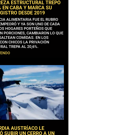
REZA ESTRUCTURAL TREPÓ
% EN CABA Y MARCA SU
GISTRO DESDE 2019
CIA ALIMENTARIA FUE EL RUBRO
EMPEORÓ Y YA SON UNO DE CADA
OS HOGARES PORTEÑOS QUE
N PORCIONES, CAMBIARON LO QUE
SALTEAN COMIDAS. EN LOS
CON CHICOS LA PRIVACIÓN
RAL TREPA AL 20,6%.
YENDO
RDIA AUSTRÍACO LE
Ó SUBIR UN CERRO A UN