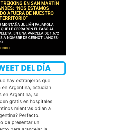
 TREKKING EN SAN MARTÍN
ANDES: “NOS ESTAMOS
DO AFUERA DE NUESTRO
 TERRITORIO”
DE MONTAÑA JULIÁN PAJAROLA
 QUE LE CERRARON EL PASO AL
ELETA, EN UNA PARCELA DE 1.672
S A NOMBRE DE GERNOT LANGES-
KI.
YENDO
WEET DEL DÍA
que hay extranjeros que
n en Argentina, estudian
s en Argentina, se
den gratis en hospitales
ntinos mientras odian a
rgentina? Perfecto.
o de presentar un
ecto para arancelar la