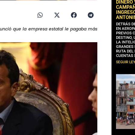
DINERO
CAMPAÑA
INGRESO
ANTONI
DETRÁS D
nunció que la empresa estatal le pagaba más
EN AEROP
PREVIOS 
DESTINO,
LA INTELI
GRANDES 
RUTA DEL
CUENTAS 
SEGUIR LE