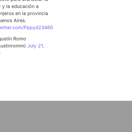
d y la educación a
njeros en la provincia
uenos Aires.
twitter.com/Pppyd23460
ustín Romo
ustinromm)
July 21,
6