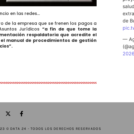
salu
extra
ncio en las redes…
de B
tro de la empresa que se frenen los pagos a
pic.
 Asuntos Jurídicos
“a fin de que tome la
mentación respaldatoria que acredite el
— Ag
 el manual de procedimientos de gestión
cios”.
(@ag
202
23 © DATA 24 - TODOS LOS DERECHOS RESERVADOS