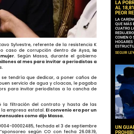
LA POB
AL 18,8
PEOR RE
LA CAREN
QUE MÁS 
CUATRO L
REDUJERO
COMEN O 
HOGARES 
avo Sylvestre, referente de la resistencia K
ESTRUCTU
to caso de corrupción dentro de Aysa,
la
SEGUIR LE
 mujer
. Según Massa, durante el gobierno
llones al mes para invitar a periodistas a
s.
se tendría que dedicar, a poner caños de
buen servicio de agua y cloacas, le pagaba
rs para invitar periodistas a la cancha de
 la filtración del contrato y hasta de las
a la empresa estatal.
El convenio era por un
 mensuales como dijo Massa.
 0004-00002485, fechada el 3 de septiembre
UN GUA
 “sponsoreo según CO con fecha 26.08.19,
PROHIBI