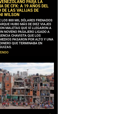
 VENEZOLANO PARA LA
 DE CFK: A 19 AÑOS DEL
 DE LAS VALIJAS DE
NI WILSON
E LOS 800 MIL DÓLARES FRENADOS
ARQUE HUBO MÁS DE DIEZ VIAJES
CON MALETAS QUE SÍ LLEGARON A
 UN NOVENO PASAJERO LIGADO A
GENCIA CHAVISTA QUE LOS
MEDIOS PASARON POR ALTO Y UNA
 DINERO QUE TERMINABA EN
SUIZAS.
YENDO