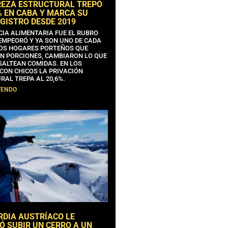
REZA ESTRUCTURAL TREPÓ
% EN CABA Y MARCA SU
GISTRO DESDE 2019
CIA ALIMENTARIA FUE EL RUBRO
EMPEORÓ Y YA SON UNO DE CADA
OS HOGARES PORTEÑOS QUE
N PORCIONES, CAMBIARON LO QUE
SALTEAN COMIDAS. EN LOS
CON CHICOS LA PRIVACIÓN
RAL TREPA AL 20,6%.
YENDO
RDIA AUSTRÍACO LE
Ó SUBIR UN CERRO A UN