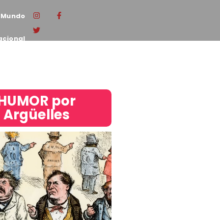
Mundo
acional
HUMOR por
Argüelles​