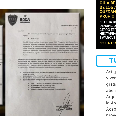
GUÍA DE
DE LOS 
QUEDAN
PROPIO
EL GUÍA 
DENUNCIÓ
CERRO EZP
HECTÁREA
SWAROVS
SEGUIR LE
T
Así 
vive
grati
atien
Arge
la A
Acab
proy