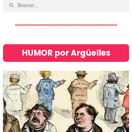
HUMOR por Argüelles​