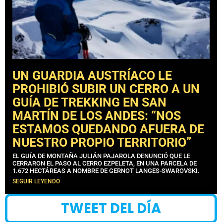
UN GUARDIA AUSTRÍACO LE
PROHIBIÓ SUBIR UN CERRO A UN
GUÍA DE TREKKING EN SAN
MARTÍN DE LOS ANDES: “NOS
ESTAMOS QUEDANDO AFUERA DE
NUESTRO PROPIO TERRITORIO”
EL GUÍA DE MONTAÑA JULIÁN PAJAROLA DENUNCIÓ QUE LE
CERRARON EL PASO AL CERRO EZPELETA, EN UNA PARCELA DE
1.672 HECTÁREAS A NOMBRE DE GERNOT LANGES-SWAROVSKI.
SEGUIR LEYENDO
TWEET DEL DÍA