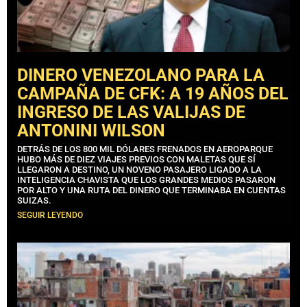
DINERO VENEZOLANO PARA LA
CAMPAÑA DE CFK: A 19 AÑOS DEL
INGRESO DE LAS VALIJAS DE
ANTONINI WILSON
DETRÁS DE LOS 800 MIL DÓLARES FRENADOS EN AEROPARQUE
HUBO MÁS DE DIEZ VIAJES PREVIOS CON MALETAS QUE SÍ
LLEGARON A DESTINO, UN NOVENO PASAJERO LIGADO A LA
INTELIGENCIA CHAVISTA QUE LOS GRANDES MEDIOS PASARON
POR ALTO Y UNA RUTA DEL DINERO QUE TERMINABA EN CUENTAS
SUIZAS.
SEGUIR LEYENDO