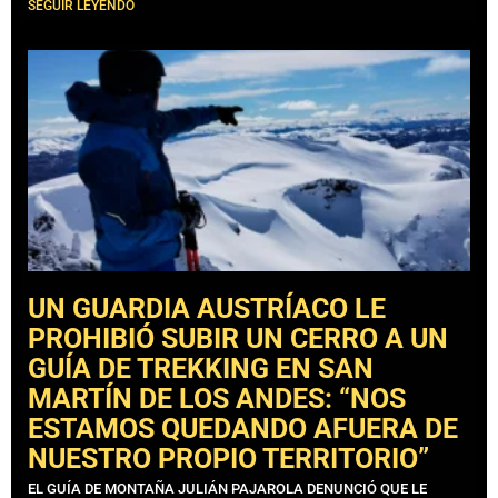
SEGUIR LEYENDO
UN GUARDIA AUSTRÍACO LE
PROHIBIÓ SUBIR UN CERRO A UN
GUÍA DE TREKKING EN SAN
MARTÍN DE LOS ANDES: “NOS
ESTAMOS QUEDANDO AFUERA DE
NUESTRO PROPIO TERRITORIO”
EL GUÍA DE MONTAÑA JULIÁN PAJAROLA DENUNCIÓ QUE LE