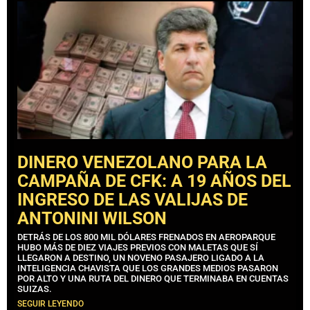
DINERO VENEZOLANO PARA LA
CAMPAÑA DE CFK: A 19 AÑOS DEL
INGRESO DE LAS VALIJAS DE
ANTONINI WILSON
DETRÁS DE LOS 800 MIL DÓLARES FRENADOS EN AEROPARQUE
HUBO MÁS DE DIEZ VIAJES PREVIOS CON MALETAS QUE SÍ
LLEGARON A DESTINO, UN NOVENO PASAJERO LIGADO A LA
INTELIGENCIA CHAVISTA QUE LOS GRANDES MEDIOS PASARON
POR ALTO Y UNA RUTA DEL DINERO QUE TERMINABA EN CUENTAS
SUIZAS.
SEGUIR LEYENDO