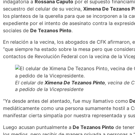
indagatoria a
Rossana Caputo
por el supuesto financiami
secuestro del celular de su vecina,
Ximena De Tezanos P
los planteos de la querella para que se incorporen a la ca
expediente por el intento de asesinato contra la expreside
sociales de
De Tezanos Pinto
.
En relación a la vecina, los abogados de CFK afirmaron, e
“que siempre ha estado sobre la mesa pero que consider
contactos de Revolución Federal con la vecina de la Vicep
El celular de
Ximena De Tezanos Pinto
, vecina de 
a pedido de la Vicepresidente
“Ya desde antes del atentado, fue muy llamativo como
De
mediáticamente como una persona sumamente hostil a Cri
manifestar cierta simpatía por nuestra representada y sus
Luego
acusan puntualmente a
De Tezanos Pinto
de tener 
los medios
, pero recibir de manera privada a personas a