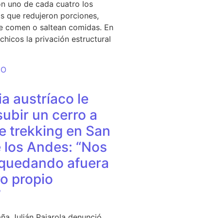
n uno de cada cuatro los
s que redujeron porciones,
e comen o saltean comidas. En
chicos la privación estructural
DO
a austríaco le
subir un cerro a
e trekking en San
 los Andes: “Nos
quedando afuera
o propio
”
ña Julián Pajarola denunció