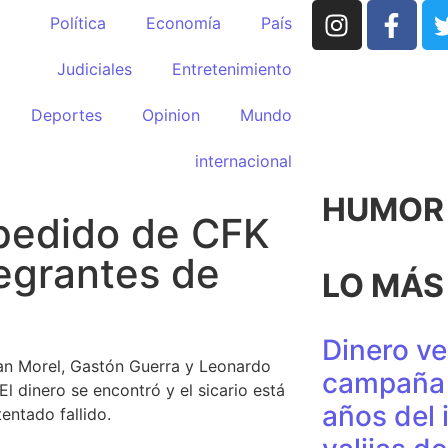
Política
Economía
País
Judiciales
Entretenimiento
Deportes
Opinion
Mundo
internacional
HUMOR p
 pedido de CFK
tegrantes de
LO MÁS
Dinero ve
an Morel, Gastón Guerra y Leonardo
campaña 
El dinero se encontró y el sicario está
años del 
entado fallido.