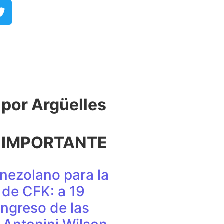
or Argüelles​
 IMPORTANTE
nezolano para la
de CFK: a 19
ingreso de las