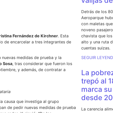
valijas d
Detrás de los 80
Aeroparque hubo
con maletas que 
noveno pasajero 
ristina Fernández de Kirchner
. Esta
chavista que lo
do
de encarcelar a tres integrantes de
alto y una ruta 
cuentas suizas.
n nuevas medidas de prueba y la
SEGUIR LEYEN
o Sosa
, tras considerar que fueron los
ptiembre, y además, de contratar a
La pobrez
trepó al 
marca su 
ataria
desde 20
la causa que investiga al grupo
ban de pedir nuevas medidas de prueba
La carencia alim