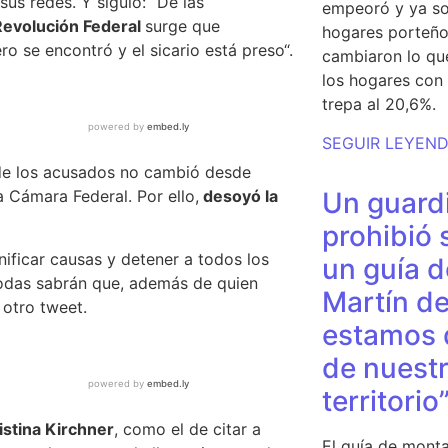
sus redes. Y siguió: “De las
empeoró y ya so
Revolución Federal
surge que
hogares porteño
ro se encontró y el sicario está preso
“.
cambiaron lo qu
los hogares con 
trepa al 20,6%.
SEGUIR LEYEN
 de los acusados no cambió desde
Un guardi
 Cámara Federal. Por ello,
desoyó la
prohibió 
nificar causas y detener a todos los
un guía d
odas sabrán que, además de quien
Martín de
 otro tweet.
estamos 
de nuestr
territorio
istina Kirchner
, como el de citar a
El guía de monta