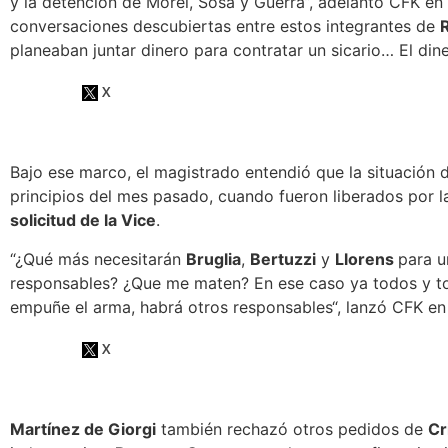
y la detención de Morel, Sosa y Guerra”, adelantó CFK en 
conversaciones descubiertas entre estos integrantes de
planeaban juntar dinero para contratar un sicario… El dine
Bajo ese marco, el magistrado entendió que la situación
principios del mes pasado, cuando fueron liberados por la
solicitud de la Vice
.
“¿Qué más necesitarán
Bruglia
,
Bertuzzi
y
Llorens
para u
responsables? ¿Que me maten? En ese caso ya
todos y t
empuñe el arma, habrá otros responsables
“, lanzó CFK en
Martínez de Giorgi
también rechazó otros pedidos de
Cr