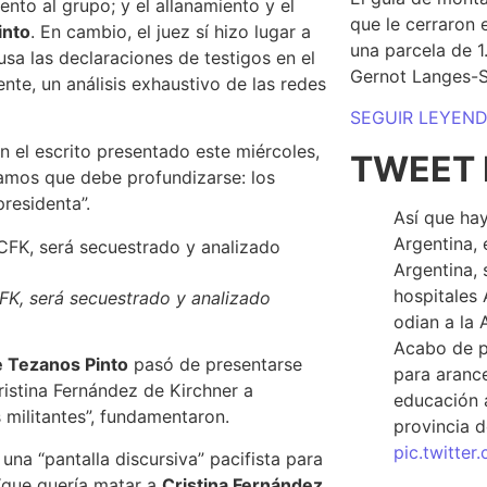
ento al grupo
; y el allanamiento y el
que le cerraron 
into
. En cambio, el juez sí hizo lugar a
una parcela de 
usa las declaraciones de testigos en el
Gernot Langes-
nte, un análisis exhaustivo de las redes
SEGUIR LEYEN
n el escrito presentado este miércoles,
TWEET 
amos que debe profundizarse: los
residenta”.
Así que hay
Argentina, 
Argentina, 
hospitales 
CFK, será secuestrado y analizado
odian a la 
Acabo de p
 Tezanos Pinto
pasó de presentarse
para arance
stina Fernández de Kirchner a
educación a
 militantes”, fundamentaron.
provincia d
pic.twitte
una “pantalla discursiva” pacifista para
 “que quería matar a
Cristina Fernández