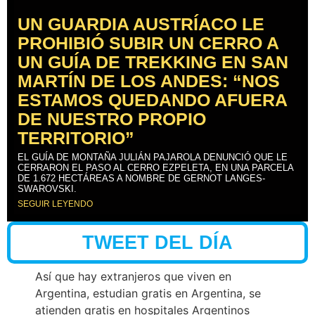
UN GUARDIA AUSTRÍACO LE
PROHIBIÓ SUBIR UN CERRO A
UN GUÍA DE TREKKING EN SAN
MARTÍN DE LOS ANDES: “NOS
ESTAMOS QUEDANDO AFUERA
DE NUESTRO PROPIO
TERRITORIO”
EL GUÍA DE MONTAÑA JULIÁN PAJAROLA DENUNCIÓ QUE LE
CERRARON EL PASO AL CERRO EZPELETA, EN UNA PARCELA
DE 1.672 HECTÁREAS A NOMBRE DE GERNOT LANGES-
SWAROVSKI.
SEGUIR LEYENDO
TWEET DEL DÍA
Así que hay extranjeros que viven en
Argentina, estudian gratis en Argentina, se
atienden gratis en hospitales Argentinos