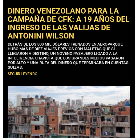
DINERO VENEZOLANO PARA LA
CAMPAÑA DE CFK: A 19 AÑOS DEL
INGRESO DE LAS VALIJAS DE
ANTONINI WILSON
DETRÁS DE LOS 800 MIL DÓLARES FRENADOS EN AEROPARQUE
HUBO MÁS DE DIEZ VIAJES PREVIOS CON MALETAS QUE SÍ
LLEGARON A DESTINO, UN NOVENO PASAJERO LIGADO A LA
INTELIGENCIA CHAVISTA QUE LOS GRANDES MEDIOS PASARON
POR ALTO Y UNA RUTA DEL DINERO QUE TERMINABA EN CUENTAS
SUIZAS.
SEGUIR LEYENDO