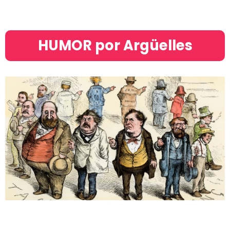
HUMOR por Argüelles​