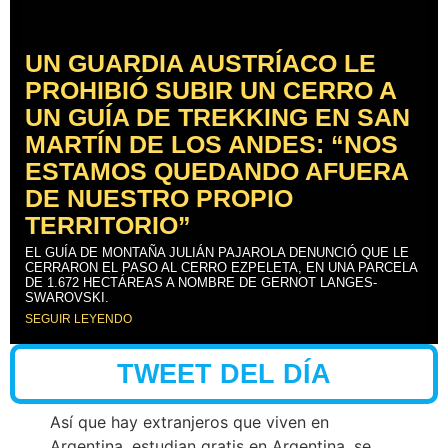
UN GUARDIA AUSTRÍACO LE
PROHIBIÓ SUBIR UN CERRO A
UN GUÍA DE TREKKING EN SAN
MARTÍN DE LOS ANDES: “NOS
ESTAMOS QUEDANDO AFUERA
DE NUESTRO PROPIO
TERRITORIO”
EL GUÍA DE MONTAÑA JULIÁN PAJAROLA DENUNCIÓ QUE LE
CERRARON EL PASO AL CERRO EZPELETA, EN UNA PARCELA
DE 1.672 HECTÁREAS A NOMBRE DE GERNOT LANGES-
SWAROVSKI.
SEGUIR LEYENDO
TWEET DEL DÍA
Así que hay extranjeros que viven en
Argentina, estudian gratis en Argentina, se