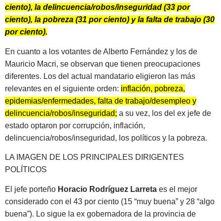
ciento), la delincuencia/robos/inseguridad (33 por
ciento), la pobreza (31 por ciento) y la falta de trabajo (30
por ciento).
En cuanto a los votantes de Alberto Fernández y los de
Mauricio Macri, se observan que tienen preocupaciones
diferentes. Los del actual mandatario eligieron las más
relevantes en el siguiente orden:
inflación, pobreza,
epidemias/enfermedades, falta de trabajo/desempleo y
delincuencia/robos/inseguridad;
a su vez, los del ex jefe de
estado optaron por corrupción, inflación,
delincuencia/robos/inseguridad, los políticos y la pobreza.
LA IMAGEN DE LOS PRINCIPALES DIRIGENTES
POLÍTICOS
El jefe porteño
Horacio
Rodríguez Larreta
es el mejor
considerado con el 43 por ciento (15 “muy buena” y 28 “algo
buena”). Lo sigue la ex gobernadora de la provincia de