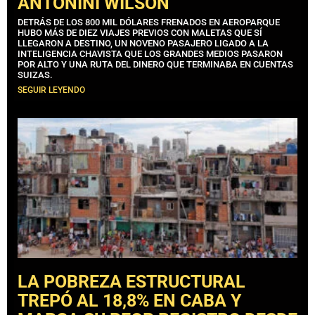
ANTONINI WILSON
DETRÁS DE LOS 800 MIL DÓLARES FRENADOS EN AEROPARQUE
HUBO MÁS DE DIEZ VIAJES PREVIOS CON MALETAS QUE SÍ
LLEGARON A DESTINO, UN NOVENO PASAJERO LIGADO A LA
INTELIGENCIA CHAVISTA QUE LOS GRANDES MEDIOS PASARON
POR ALTO Y UNA RUTA DEL DINERO QUE TERMINABA EN CUENTAS
SUIZAS.
SEGUIR LEYENDO
LA POBREZA ESTRUCTURAL
TREPÓ AL 18,8% EN CABA Y