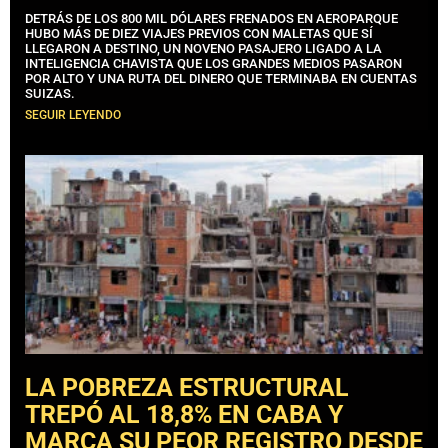
DETRÁS DE LOS 800 MIL DÓLARES FRENADOS EN AEROPARQUE
HUBO MÁS DE DIEZ VIAJES PREVIOS CON MALETAS QUE SÍ
LLEGARON A DESTINO, UN NOVENO PASAJERO LIGADO A LA
INTELIGENCIA CHAVISTA QUE LOS GRANDES MEDIOS PASARON
POR ALTO Y UNA RUTA DEL DINERO QUE TERMINABA EN CUENTAS
SUIZAS.
SEGUIR LEYENDO
LA POBREZA ESTRUCTURAL
TREPÓ AL 18,8% EN CABA Y
MARCA SU PEOR REGISTRO DESDE