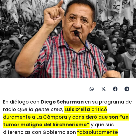
En diálogo con
Diego Schurman
en su programa de
radio
Que la gente crea
,
Luis D’Elía
criticó
duramente a La Cámpora y consideró que
son “un
tumor maligno del kirchnerismo”
y que sus
diferencias con Gobierno son
“absolutamente