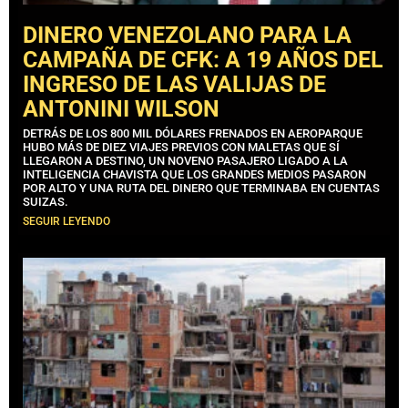
DINERO VENEZOLANO PARA LA
CAMPAÑA DE CFK: A 19 AÑOS DEL
INGRESO DE LAS VALIJAS DE
ANTONINI WILSON
DETRÁS DE LOS 800 MIL DÓLARES FRENADOS EN AEROPARQUE
HUBO MÁS DE DIEZ VIAJES PREVIOS CON MALETAS QUE SÍ
LLEGARON A DESTINO, UN NOVENO PASAJERO LIGADO A LA
INTELIGENCIA CHAVISTA QUE LOS GRANDES MEDIOS PASARON
POR ALTO Y UNA RUTA DEL DINERO QUE TERMINABA EN CUENTAS
SUIZAS.
SEGUIR LEYENDO