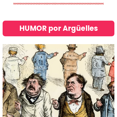
HUMOR por Argüelles​