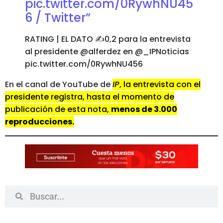
pic.twitter.com/0RywhNU45
6 / Twitter”
RATING | EL DATO ✍️0,2 para la entrevista
al presidente @alferdez en @_IPNoticias
pic.twitter.com/0RywhNU456
En el canal de YouTube de
IP
, la entrevista con el
presidente registra, hasta el momento de
publicación de esta nota,
menos de 3.000
reproducciones.