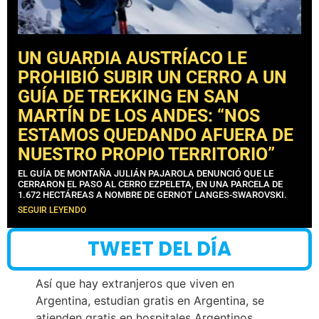
UN GUARDIA AUSTRÍACO LE
PROHIBIÓ SUBIR UN CERRO A UN
GUÍA DE TREKKING EN SAN
MARTÍN DE LOS ANDES: “NOS
ESTAMOS QUEDANDO AFUERA DE
NUESTRO PROPIO TERRITORIO”
EL GUÍA DE MONTAÑA JULIÁN PAJAROLA DENUNCIÓ QUE LE
CERRARON EL PASO AL CERRO EZPELETA, EN UNA PARCELA DE
1.672 HECTÁREAS A NOMBRE DE GERNOT LANGES-SWAROVSKI.
SEGUIR LEYENDO
TWEET DEL DÍA
Así que hay extranjeros que viven en
Argentina, estudian gratis en Argentina, se
atienden gratis en hospitales Argentinos