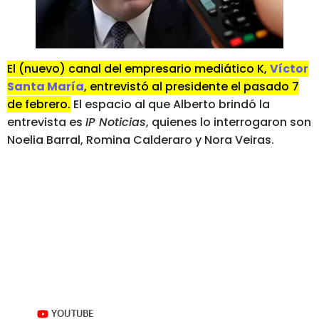
El (nuevo) canal del empresario mediático K,
Víctor
Santa María
, entrevistó al presidente el pasado 7
de febrero.
El espacio al que Alberto brindó la
entrevista es
IP Noticias
, quienes lo interrogaron son
Noelia Barral, Romina Calderaro y Nora Veiras.