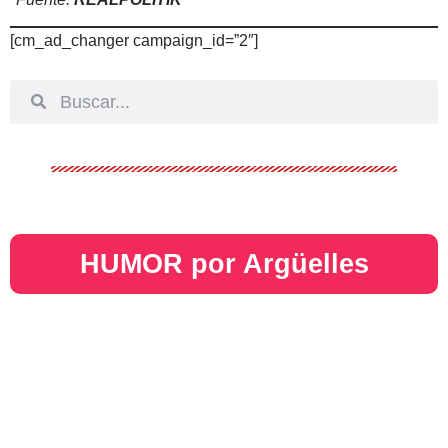
[cm_ad_changer campaign_id=”2″]
HUMOR por Argüelles​