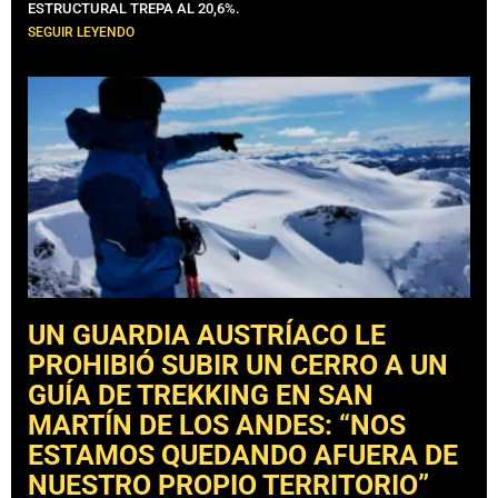
ESTRUCTURAL TREPA AL 20,6%.
SEGUIR LEYENDO
UN GUARDIA AUSTRÍACO LE
PROHIBIÓ SUBIR UN CERRO A UN
GUÍA DE TREKKING EN SAN
MARTÍN DE LOS ANDES: “NOS
ESTAMOS QUEDANDO AFUERA DE
NUESTRO PROPIO TERRITORIO”