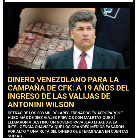
DINERO VENEZOLANO PARA LA
CAMPAÑA DE CFK: A 19 AÑOS DEL
INGRESO DE LAS VALIJAS DE
ANTONINI WILSON
DETRÁS DE LOS 800 MIL DÓLARES FRENADOS EN AEROPARQUE
HUBO MÁS DE DIEZ VIAJES PREVIOS CON MALETAS QUE SÍ
LLEGARON A DESTINO, UN NOVENO PASAJERO LIGADO A LA
INTELIGENCIA CHAVISTA QUE LOS GRANDES MEDIOS PASARON
POR ALTO Y UNA RUTA DEL DINERO QUE TERMINABA EN CUENTAS
SUIZAS.