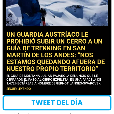
UN GUARDIA AUSTRÍACO LE
PROHIBIÓ SUBIR UN CERRO A UN
GUÍA DE TREKKING EN SAN
MARTÍN DE LOS ANDES: “NOS
ESTAMOS QUEDANDO AFUERA DE
NUESTRO PROPIO TERRITORIO”
EL GUÍA DE MONTAÑA JULIÁN PAJAROLA DENUNCIÓ QUE LE
CERRARON EL PASO AL CERRO EZPELETA, EN UNA PARCELA DE
1.672 HECTÁREAS A NOMBRE DE GERNOT LANGES-SWAROVSKI.
SEGUIR LEYENDO
TWEET DEL DÍA