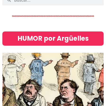
HUMOR por Argüelles​