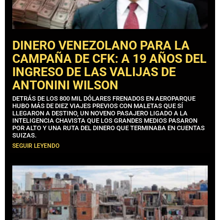
DINERO VENEZOLANO PARA LA
CAMPAÑA DE CFK: A 19 AÑOS DEL
INGRESO DE LAS VALIJAS DE
ANTONINI WILSON
DETRÁS DE LOS 800 MIL DÓLARES FRENADOS EN AEROPARQUE
HUBO MÁS DE DIEZ VIAJES PREVIOS CON MALETAS QUE SÍ
LLEGARON A DESTINO, UN NOVENO PASAJERO LIGADO A LA
INTELIGENCIA CHAVISTA QUE LOS GRANDES MEDIOS PASARON
POR ALTO Y UNA RUTA DEL DINERO QUE TERMINABA EN CUENTAS
SUIZAS.
SEGUIR LEYENDO