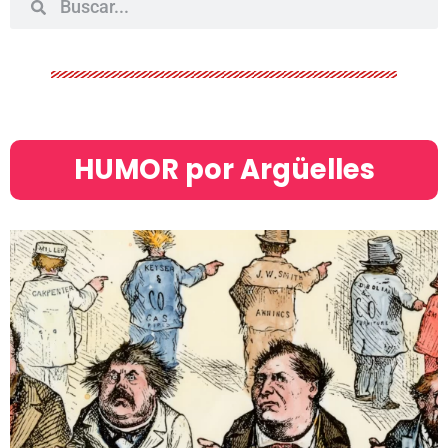
HUMOR por Argüelles​