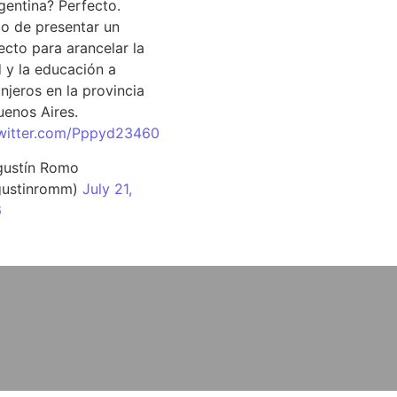
rgentina? Perfecto.
o de presentar un
ecto para arancelar la
d y la educación a
njeros en la provincia
uenos Aires.
twitter.com/Pppyd23460
ustín Romo
ustinromm)
July 21,
6