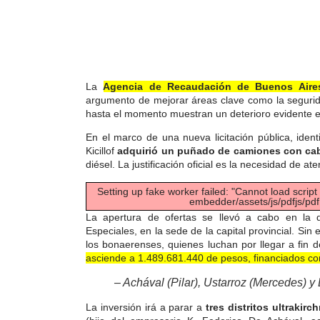
La
Agencia de Recaudación de Buenos Aire
argumento de mejorar áreas clave como la segurida
hasta el momento muestran un deterioro evidente e
En el marco de una nueva licitación pública, iden
Kicillof
adquirió un puñado de camiones con cabi
diésel. La justificación oficial es la necesidad de a
Setting up fake worker failed: "Cannot load script
embedder/assets/js/pdfjs/pdf
La apertura de ofertas se llevó a cabo en la d
Especiales, en la sede de la capital provincial. Si
los bonaerenses, quienes luchan por llegar a fin
asciende a 1.489.681.440 de pesos, financiados co
– Achával (Pilar), Ustarroz (Mercedes) y 
La inversión irá a parar a
tres distritos ultrakirc