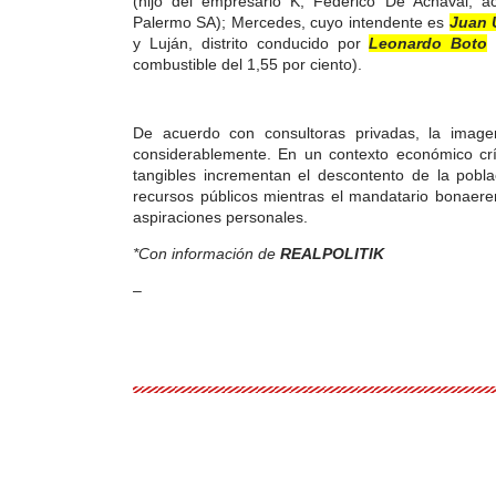
(hijo del empresario K, Federico De Achával, a
Palermo SA); Mercedes, cuyo intendente es
Juan 
y Luján, distrito conducido por
Leonardo Boto
combustible del 1,55 por ciento).
De acuerdo con consultoras privadas, la imagen
considerablemente. En un contexto económico crít
tangibles incrementan el descontento de la pobla
recursos públicos mientras el mandatario bonaeren
aspiraciones personales.
*Con información de
REALPOLITIK
–