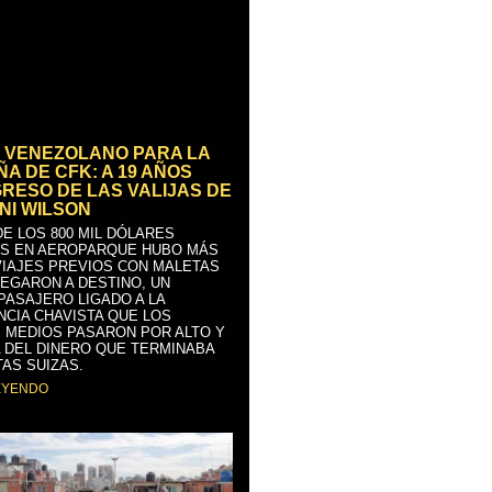
 VENEZOLANO PARA LA
A DE CFK: A 19 AÑOS
GRESO DE LAS VALIJAS DE
NI WILSON
E LOS 800 MIL DÓLARES
S EN AEROPARQUE HUBO MÁS
VIAJES PREVIOS CON MALETAS
LEGARON A DESTINO, UN
PASAJERO LIGADO A LA
NCIA CHAVISTA QUE LOS
 MEDIOS PASARON POR ALTO Y
 DEL DINERO QUE TERMINABA
AS SUIZAS.
EYENDO