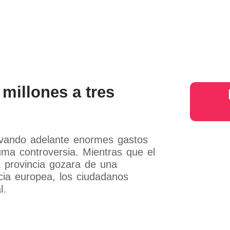
s
Judiciales
Entretenimiento
Deportes
Opinion
Mundo
inter
 millones a tres
evando adelante enormes gastos
uma controversia. Mientras que el
a provincia gozara de una
cia europea, los ciudadanos
l.