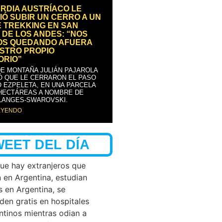
RDIA AUSTRÍACO LE
IÓ SUBIR UN CERRO A UN
E TREKKING EN SAN
 DE LOS ANDES: “NOS
OS QUEDANDO AFUERA
STRO PROPIO
ORIO”
DE MONTAÑA JULIÁN PAJAROLA
Ó QUE LE CERRARON EL PASO
 EZPELETA, EN UNA PARCELA
 HECTÁREAS A NOMBRE DE
LANGES-SWAROVSKI.
EYENDO
WEET DEL DÍA
que hay extranjeros que
n en Argentina, estudian
s en Argentina, se
den gratis en hospitales
ntinos mientras odian a