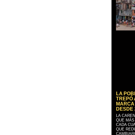
LA PO
TREPÓ 
MARCA 
DESDE 
LA CAREN
QUE MÁS
CADA CU
QUE RED
CAMBIAR