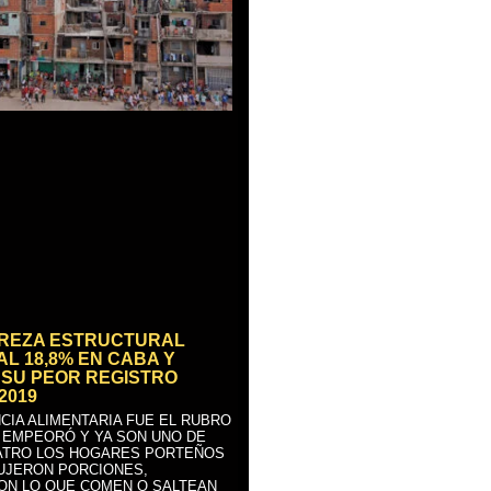
BREZA ESTRUCTURAL
AL 18,8% EN CABA Y
SU PEOR REGISTRO
2019
CIA ALIMENTARIA FUE EL RUBRO
 EMPEORÓ Y YA SON UNO DE
ATRO LOS HOGARES PORTEÑOS
UJERON PORCIONES,
ON LO QUE COMEN O SALTEAN