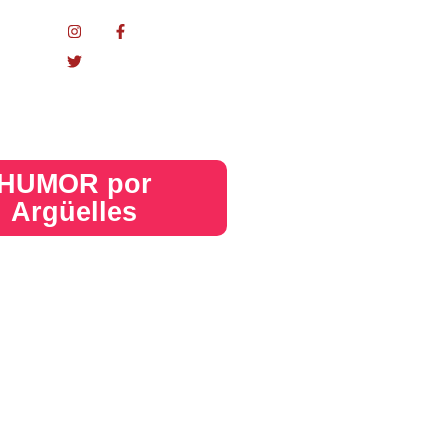
nacional
HUMOR por
Argüelles​