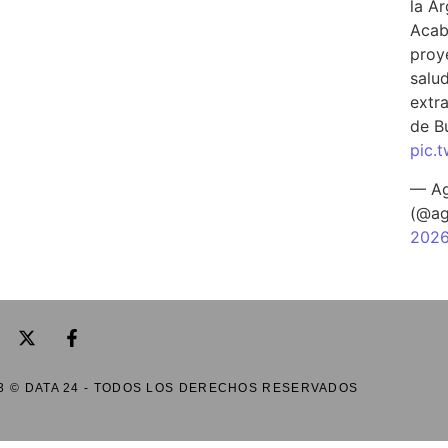
la A
Acab
proy
salu
extra
de B
pic.
— Ag
(@ag
202
3 © DATA 24 - TODOS LOS DERECHOS RESERVADOS