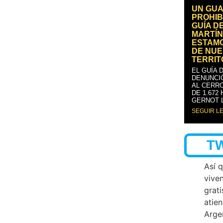
UN GUA
PROHIB
GUÍA D
MARTÍN
ESTAM
DE NUE
TERRIT
EL GUÍA 
DENUNCI
AL CERRO
DE 1.672
GERNOT 
SEGUIR L
T
Así 
vive
grati
atien
Arge