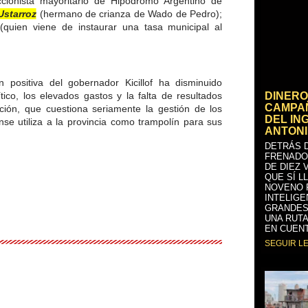
ccionista mayoritario de Hipódromo Argentino de
Ustarroz
(hermano de crianza de Wado de Pedro);
(quien viene de instaurar una tasa municipal al
 positiva del gobernador Kicillof ha disminuido
ico, los elevados gastos y la falta de resultados
DINERO
CAMPAÑ
ción, que cuestiona seriamente la gestión de los
DEL IN
se utiliza a la provincia como trampolín para sus
ANTONI
DETRÁS D
FRENADO
DE DIEZ 
QUE SÍ L
NOVENO 
INTELIGE
GRANDES
UNA RUTA
EN CUENT
SEGUIR L