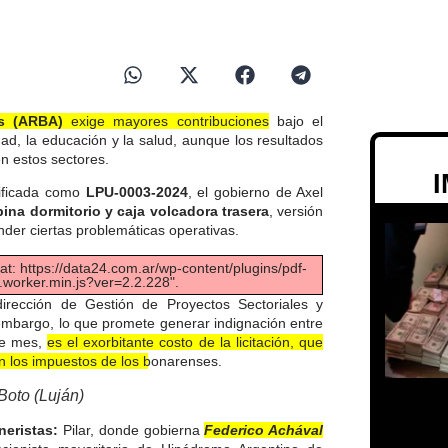
s (ARBA)
exige mayores contribuciones
bajo el
d, la educación y la salud, aunque los resultados
n estos sectores.
tificada como
LPU-0003-2024
, el gobierno de Axel
na dormitorio y caja volcadora trasera
, versión
tender ciertas problemáticas operativas.
 at: https://data24.com.ar/wp-content/plugins/pdf-
.worker.min.js?ver=2.2.228".
irección de Gestión de Proyectos Sectoriales y
n embargo, lo que promete generar indignación entre
 de mes,
es el exorbitante costo de la licitación, que
n los impuestos de los bonarenses.
Boto (Luján)
hneristas:
Pilar, donde gobierna
Federico Achával