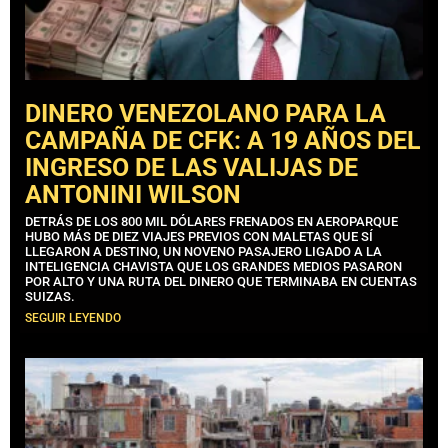
DINERO VENEZOLANO PARA LA
CAMPAÑA DE CFK: A 19 AÑOS DEL
INGRESO DE LAS VALIJAS DE
ANTONINI WILSON
DETRÁS DE LOS 800 MIL DÓLARES FRENADOS EN AEROPARQUE
HUBO MÁS DE DIEZ VIAJES PREVIOS CON MALETAS QUE SÍ
LLEGARON A DESTINO, UN NOVENO PASAJERO LIGADO A LA
INTELIGENCIA CHAVISTA QUE LOS GRANDES MEDIOS PASARON
POR ALTO Y UNA RUTA DEL DINERO QUE TERMINABA EN CUENTAS
SUIZAS.
SEGUIR LEYENDO