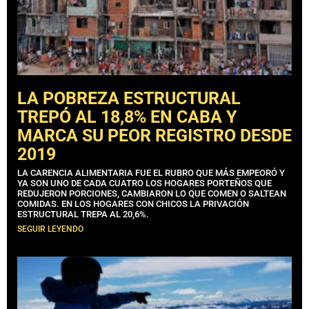
LA POBREZA ESTRUCTURAL
TREPÓ AL 18,8% EN CABA Y
MARCA SU PEOR REGISTRO DESDE
2019
LA CARENCIA ALIMENTARIA FUE EL RUBRO QUE MÁS EMPEORÓ Y
YA SON UNO DE CADA CUATRO LOS HOGARES PORTEÑOS QUE
REDUJERON PORCIONES, CAMBIARON LO QUE COMEN O SALTEAN
COMIDAS. EN LOS HOGARES CON CHICOS LA PRIVACIÓN
ESTRUCTURAL TREPA AL 20,6%.
SEGUIR LEYENDO