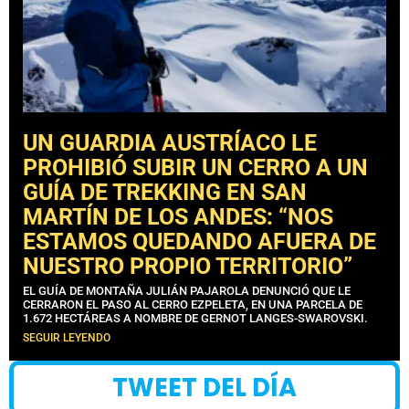
UN GUARDIA AUSTRÍACO LE
PROHIBIÓ SUBIR UN CERRO A UN
GUÍA DE TREKKING EN SAN
MARTÍN DE LOS ANDES: “NOS
ESTAMOS QUEDANDO AFUERA DE
NUESTRO PROPIO TERRITORIO”
EL GUÍA DE MONTAÑA JULIÁN PAJAROLA DENUNCIÓ QUE LE
CERRARON EL PASO AL CERRO EZPELETA, EN UNA PARCELA DE
1.672 HECTÁREAS A NOMBRE DE GERNOT LANGES-SWAROVSKI.
SEGUIR LEYENDO
TWEET DEL DÍA