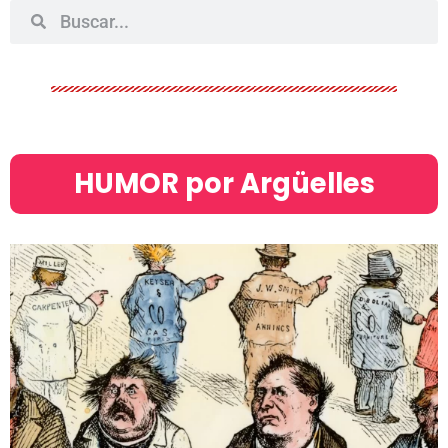
HUMOR por Argüelles​