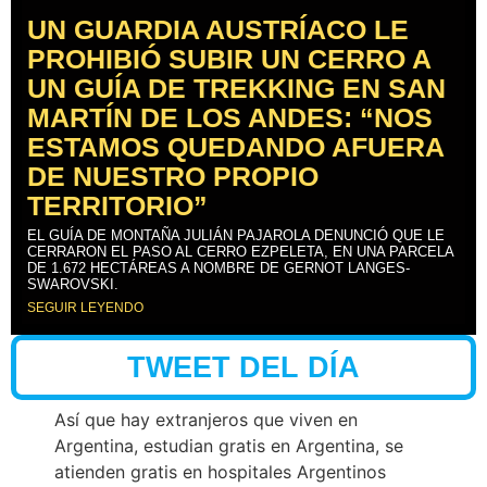
UN GUARDIA AUSTRÍACO LE
PROHIBIÓ SUBIR UN CERRO A
UN GUÍA DE TREKKING EN SAN
MARTÍN DE LOS ANDES: “NOS
ESTAMOS QUEDANDO AFUERA
DE NUESTRO PROPIO
TERRITORIO”
EL GUÍA DE MONTAÑA JULIÁN PAJAROLA DENUNCIÓ QUE LE
CERRARON EL PASO AL CERRO EZPELETA, EN UNA PARCELA
DE 1.672 HECTÁREAS A NOMBRE DE GERNOT LANGES-
SWAROVSKI.
SEGUIR LEYENDO
TWEET DEL DÍA
Así que hay extranjeros que viven en
Argentina, estudian gratis en Argentina, se
atienden gratis en hospitales Argentinos