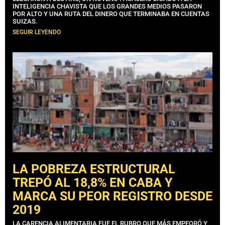
INTELIGENCIA CHAVISTA QUE LOS GRANDES MEDIOS PASARON
POR ALTO Y UNA RUTA DEL DINERO QUE TERMINABA EN CUENTAS
SUIZAS.
SEGUIR LEYENDO
LA POBREZA ESTRUCTURAL
TREPÓ AL 18,8% EN CABA Y
MARCA SU PEOR REGISTRO DESDE
2019
LA CARENCIA ALIMENTARIA FUE EL RUBRO QUE MÁS EMPEORÓ Y