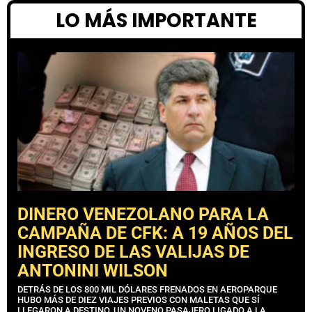
LO MÁS IMPORTANTE
DINERO VENEZOLANO PARA LA
CAMPAÑA DE CFK: A 19 AÑOS DEL
INGRESO DE LAS VALIJAS DE
ANTONINI WILSON
DETRÁS DE LOS 800 MIL DÓLARES FRENADOS EN AEROPARQUE
HUBO MÁS DE DIEZ VIAJES PREVIOS CON MALETAS QUE SÍ
LLEGARON A DESTINO, UN NOVENO PASAJERO LIGADO A LA