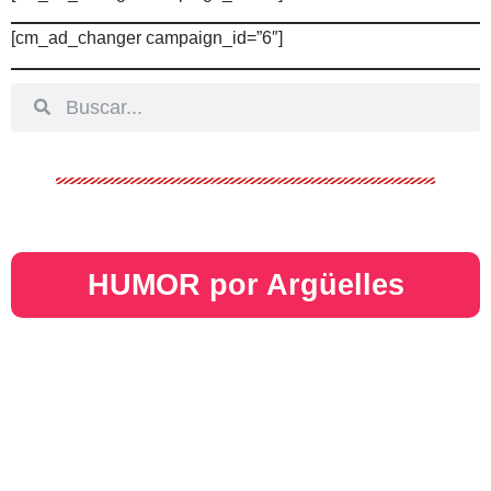
[cm_ad_changer campaign_id=”6″]
HUMOR por Argüelles​