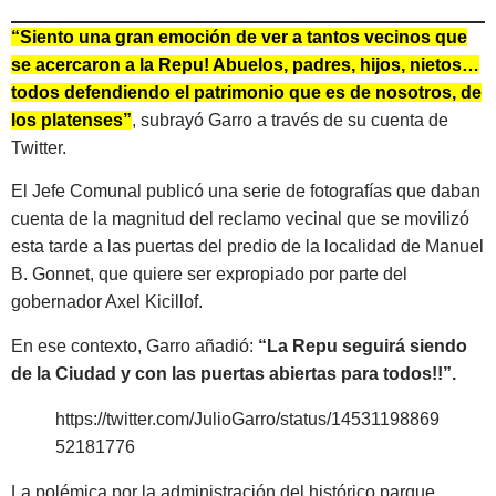
“Siento una gran emoción de ver a tantos vecinos que
se acercaron a la Repu! Abuelos, padres, hijos, nietos…
todos defendiendo el patrimonio que es de nosotros, de
los platenses”
, subrayó Garro a través de su cuenta de
Twitter.
El Jefe Comunal publicó una serie de fotografías que daban
cuenta de la magnitud del reclamo vecinal que se movilizó
esta tarde a las puertas del predio de la localidad de Manuel
B. Gonnet, que quiere ser expropiado por parte del
gobernador Axel Kicillof.
En ese contexto, Garro añadió:
“La Repu seguirá siendo
de la Ciudad y con las puertas abiertas para todos!!”.
https://twitter.com/JulioGarro/status/14531198869
52181776
La polémica por la administración del histórico parque