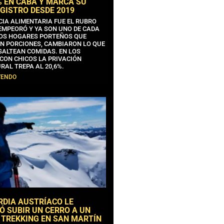
% EN CABA Y MARCA SU
GISTRO DESDE 2019
CIA ALIMENTARIA FUE EL RUBRO
EMPEORÓ Y YA SON UNO DE CADA
OS HOGARES PORTEÑOS QUE
N PORCIONES, CAMBIARON LO QUE
SALTEAN COMIDAS. EN LOS
CON CHICOS LA PRIVACIÓN
RAL TREPA AL 20,6%.
YENDO
RDIA AUSTRÍACO LE
Ó SUBIR UN CERRO A UN
 TREKKING EN SAN MARTÍN