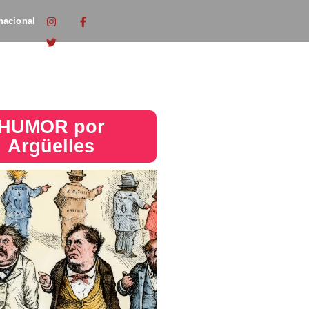
nacional
HUMOR por
Argüelles​