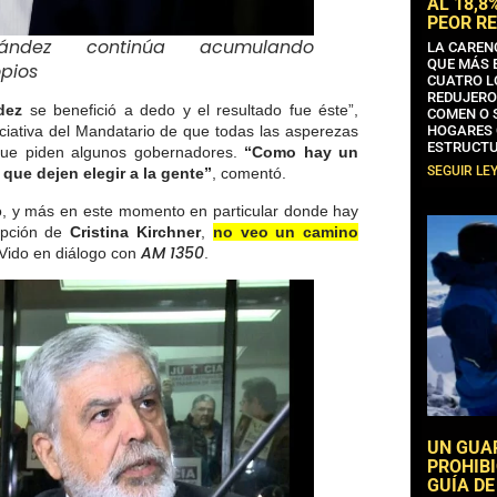
AL 18,8
PEOR RE
nández continúa acumulando
LA CAREN
QUE MÁS 
opios
CUATRO L
REDUJERO
dez
se benefició a dedo y el resultado fue éste”,
COMEN O 
HOGARES 
iciativa del Mandatario de que todas las asperezas
ESTRUCTU
que piden algunos gobernadores.
“Como hay un
SEGUIR LE
 que dejen elegir a la gente”
, comentó.
to, y más en este momento en particular donde hay
ripción de
Cristina Kirchner
,
no veo un camino
AM 1350
Vido en diálogo con
.
UN GUA
PROHIBI
GUÍA DE