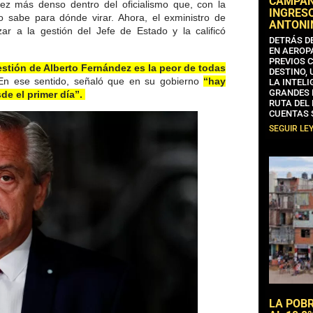
CAMPAÑA
vez más denso dentro del oficialismo que, con la
INGRESO
o sabe para dónde virar. Ahora, el exministro de
ANTONI
zar a la gestión del Jefe de Estado y la calificó
DETRÁS D
EN AEROP
PREVIOS 
estión de Alberto Fernández es la peor de todas
DESTINO,
n ese sentido, señaló que en su gobierno
“hay
LA INTELI
GRANDES 
de el primer día”.
RUTA DEL
CUENTAS 
SEGUIR LE
LA POB