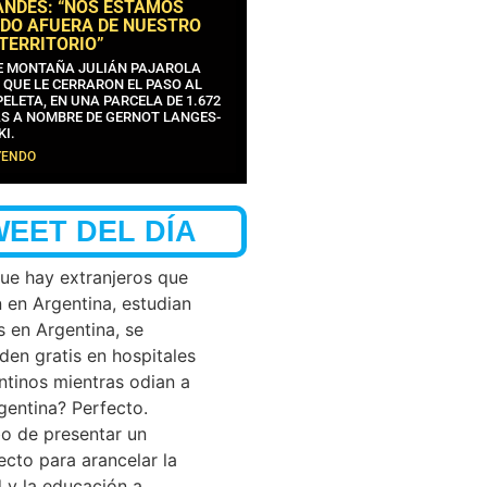
ANDES: “NOS ESTAMOS
DO AFUERA DE NUESTRO
 TERRITORIO”
DE MONTAÑA JULIÁN PAJAROLA
 QUE LE CERRARON EL PASO AL
ELETA, EN UNA PARCELA DE 1.672
S A NOMBRE DE GERNOT LANGES-
KI.
YENDO
WEET DEL DÍA
que hay extranjeros que
n en Argentina, estudian
s en Argentina, se
den gratis en hospitales
ntinos mientras odian a
rgentina? Perfecto.
o de presentar un
ecto para arancelar la
d y la educación a