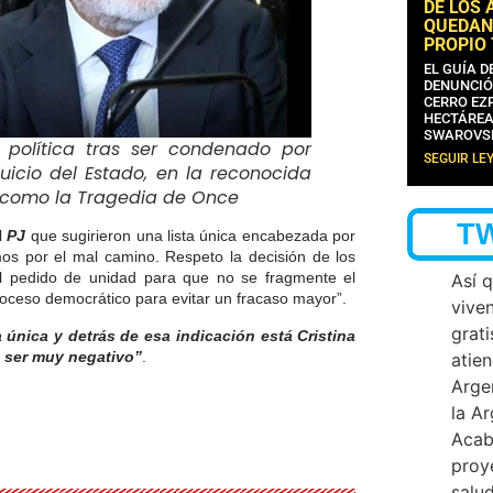
DE LOS 
QUEDAN
PROPIO
EL GUÍA 
DENUNCIÓ
CERRO EZP
HECTÁREA
SWAROVS
política tras ser condenado por
SEGUIR LE
uicio del Estado, en la reconocida
 como la Tragedia de Once
T
l
PJ
que sugirieron una lista única encabezada por
os por el mal camino.
Respeto la decisión de los
al pedido de unidad para que no se fragmente el
Así 
roceso democrático para evitar un fracaso mayor”.
vive
grati
 única y detrás de esa indicación está Cristina
a ser muy negativo”
.
atien
Arge
la A
Acab
proy
salu