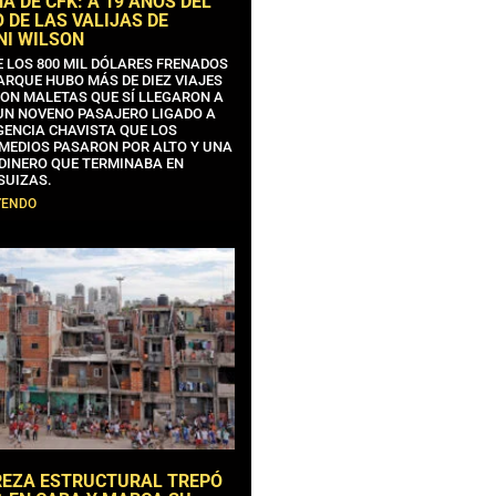
 DE CFK: A 19 AÑOS DEL
 DE LAS VALIJAS DE
NI WILSON
E LOS 800 MIL DÓLARES FRENADOS
ARQUE HUBO MÁS DE DIEZ VIAJES
CON MALETAS QUE SÍ LLEGARON A
 UN NOVENO PASAJERO LIGADO A
GENCIA CHAVISTA QUE LOS
MEDIOS PASARON POR ALTO Y UNA
 DINERO QUE TERMINABA EN
SUIZAS.
YENDO
REZA ESTRUCTURAL TREPÓ