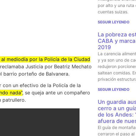
por alto y una ruta
cuentas suizas.
SEGUIR LEYENDO
La pobreza est
CABA y marca 
2019
La carencia alimen
 al mediodía por la Policía de la Ciudad
y ya son uno de ca
reclamaba Justicia por Beatriz Mechato
redujeron porcione
saltean comidas. En
el barrio porteño de Balvanera.
privación estructur
 con un efectivo de la Policía de la
SEGUIR LEYENDO
endo nada”
, se queja ante un compañero
 patrullero.
Un guardia aus
cerro a un guí
de los Andes:
afuera de nues
El guía de montaña 
cerraron el paso al