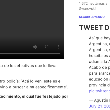
1.672 hectáreas a
Swarovski.
SEGUIR LEYENDO
TWEET D
Así que hay
Argentina, 
Argentina, 
hospitales 
odian a la 
 de los efectivos que lo lleva
Acabo de p
para arance
educación a
o policía: “Acá lo ven, este es el
provincia d
vino a buscar a mí específicamente”.
pic.twitte
ecimiento, el cual fue festejado por
— Agustín
July 21, 20