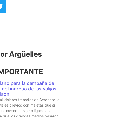
r Argüelles​
IMPORTANTE
lano para la campaña de
del ingreso de las valijas
lson
mil dólares frenados en Aeroparque
iajes previos con maletas que sí
 un noveno pasajero ligado a la
sta que los grandes medios pasaron