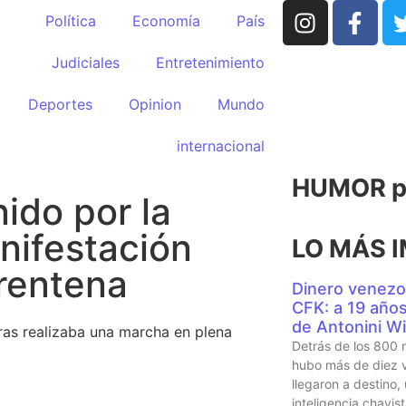
Política
Economía
País
Judiciales
Entretenimiento
Deportes
Opinion
Mundo
internacional
HUMOR po
ido por la
nifestación
LO MÁS 
arentena
Dinero venezo
CFK: a 19 años 
de Antonini Wi
ras realizaba una marcha en plena
Detrás de los 800 
hubo más de diez v
llegaron a destino,
inteligencia chavi