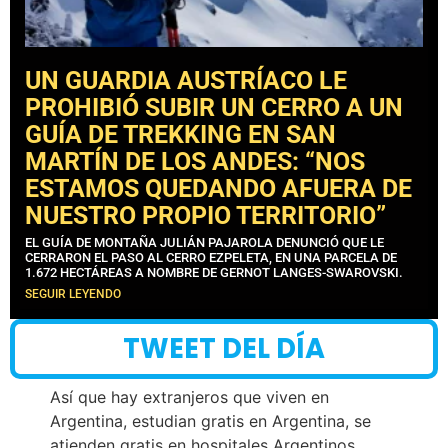
UN GUARDIA AUSTRÍACO LE
PROHIBIÓ SUBIR UN CERRO A UN
GUÍA DE TREKKING EN SAN
MARTÍN DE LOS ANDES: “NOS
ESTAMOS QUEDANDO AFUERA DE
NUESTRO PROPIO TERRITORIO”
EL GUÍA DE MONTAÑA JULIÁN PAJAROLA DENUNCIÓ QUE LE
CERRARON EL PASO AL CERRO EZPELETA, EN UNA PARCELA DE
1.672 HECTÁREAS A NOMBRE DE GERNOT LANGES-SWAROVSKI.
SEGUIR LEYENDO
TWEET DEL DÍA
Así que hay extranjeros que viven en
Argentina, estudian gratis en Argentina, se
atienden gratis en hospitales Argentinos