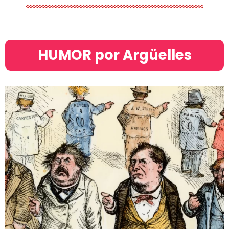
HUMOR por Argüelles​