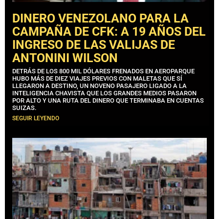
DINERO VENEZOLANO PARA LA
CAMPAÑA DE CFK: A 19 AÑOS DEL
INGRESO DE LAS VALIJAS DE
ANTONINI WILSON
DETRÁS DE LOS 800 MIL DÓLARES FRENADOS EN AEROPARQUE
HUBO MÁS DE DIEZ VIAJES PREVIOS CON MALETAS QUE SÍ
LLEGARON A DESTINO, UN NOVENO PASAJERO LIGADO A LA
INTELIGENCIA CHAVISTA QUE LOS GRANDES MEDIOS PASARON
POR ALTO Y UNA RUTA DEL DINERO QUE TERMINABA EN CUENTAS
SUIZAS.
SEGUIR LEYENDO