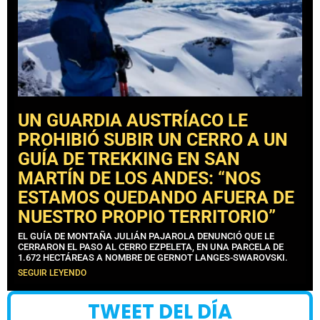
UN GUARDIA AUSTRÍACO LE
PROHIBIÓ SUBIR UN CERRO A UN
GUÍA DE TREKKING EN SAN
MARTÍN DE LOS ANDES: “NOS
ESTAMOS QUEDANDO AFUERA DE
NUESTRO PROPIO TERRITORIO”
EL GUÍA DE MONTAÑA JULIÁN PAJAROLA DENUNCIÓ QUE LE
CERRARON EL PASO AL CERRO EZPELETA, EN UNA PARCELA DE
1.672 HECTÁREAS A NOMBRE DE GERNOT LANGES-SWAROVSKI.
SEGUIR LEYENDO
TWEET DEL DÍA