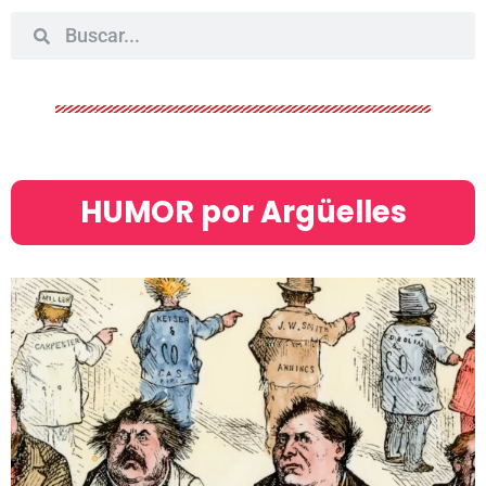
HUMOR por Argüelles​