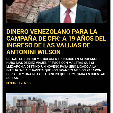
DINERO VENEZOLANO PARA LA
CAMPAÑA DE CFK: A 19 AÑOS DEL
INGRESO DE LAS VALIJAS DE
ANTONINI WILSON
DETRÁS DE LOS 800 MIL DÓLARES FRENADOS EN AEROPARQUE
HUBO MÁS DE DIEZ VIAJES PREVIOS CON MALETAS QUE SÍ
LLEGARON A DESTINO, UN NOVENO PASAJERO LIGADO A LA
INTELIGENCIA CHAVISTA QUE LOS GRANDES MEDIOS PASARON
POR ALTO Y UNA RUTA DEL DINERO QUE TERMINABA EN CUENTAS
SUIZAS.
SEGUIR LEYENDO