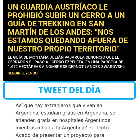
UN GUARDIA AUSTRÍACO LE
PROHIBIÓ SUBIR UN CERRO A UN
GUÍA DE TREKKING EN SAN
MARTÍN DE LOS ANDES: “NOS
ESTAMOS QUEDANDO AFUERA DE
NUESTRO PROPIO TERRITORIO”
EL GUÍA DE MONTAÑA JULIÁN PAJAROLA DENUNCIÓ QUE LE
CERRARON EL PASO AL CERRO EZPELETA, EN UNA PARCELA DE
1.672 HECTÁREAS A NOMBRE DE GERNOT LANGES-SWAROVSKI.
SEGUIR LEYENDO
TWEET DEL DÍA
Así que hay extranjeros que viven en
Argentina, estudian gratis en Argentina, se
atienden gratis en hospitales Argentinos
mientras odian a la Argentina? Perfecto.
Acabo de presentar un proyecto para