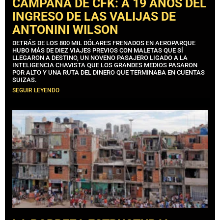
CAMPAÑA DE CFK: A 19 AÑOS DEL
INGRESO DE LAS VALIJAS DE
ANTONINI WILSON
DETRÁS DE LOS 800 MIL DÓLARES FRENADOS EN AEROPARQUE
HUBO MÁS DE DIEZ VIAJES PREVIOS CON MALETAS QUE SÍ
LLEGARON A DESTINO, UN NOVENO PASAJERO LIGADO A LA
INTELIGENCIA CHAVISTA QUE LOS GRANDES MEDIOS PASARON
POR ALTO Y UNA RUTA DEL DINERO QUE TERMINABA EN CUENTAS
SUIZAS.
SEGUIR LEYENDO