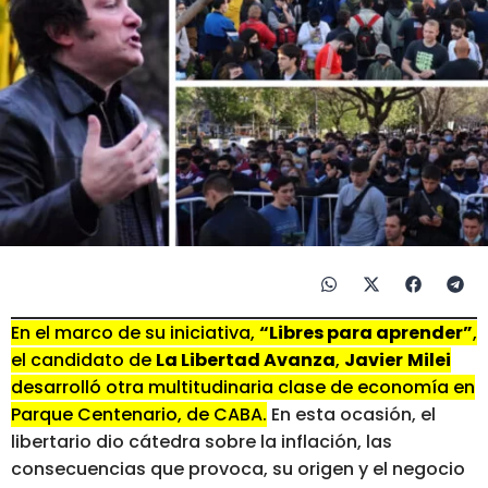
En el marco de su iniciativa,
“Libres para aprender”
,
el candidato de
La Libertad Avanza
,
Javier
Milei
desarrolló otra multitudinaria clase de economía en
Parque Centenario, de CABA.
En esta ocasión, el
libertario dio cátedra sobre la inflación, las
consecuencias que provoca, su origen y el negocio