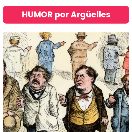
HUMOR por Argüelles​